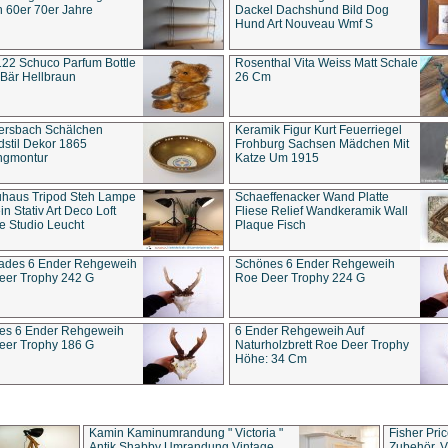
 60er 70er Jahre
Dackel Dachshund Bild Dog
Hund Art Nouveau Wmf S
22 Schuco Parfum Bottle
Rosenthal Vita Weiss Matt Schale
Bär Hellbraun
26 Cm
ersbach Schälchen
Keramik Figur Kurt Feuerriegel
stil Dekor 1865
Frohburg Sachsen Mädchen Mit
ngmontur
Katze Um 1915
uhaus Tripod Steh Lampe
Schaeffenacker Wand Platte
in Stativ Art Deco Loft
Fliese Relief Wandkeramik Wall
e Studio Leucht
Plaque Fisch
ades 6 Ender Rehgeweih
Schönes 6 Ender Rehgeweih
eer Trophy 242 G
Roe Deer Trophy 224 G
es 6 Ender Rehgeweih
6 Ender Rehgeweih Auf
eer Trophy 186 G
Naturholzbrett Roe Deer Trophy
Höhe: 34 Cm
Kamin Kaminumrandung " Victoria "
Fisher Pri
Antik Shabby Umrandung Vintage
Zubehör, V