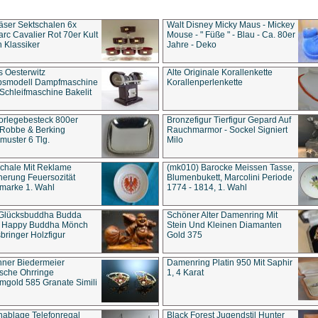
äser Sektschalen 6x
Walt Disney Micky Maus - Mickey
rc Cavalier Rot 70er Kult
Mouse - " Füße " - Blau - Ca. 80er
 Klassiker
Jahre - Deko
s Oesterwitz
Alte Originale Korallenkette
ebsmodell Dampfmaschine
Korallenperlenkette
Schleifmaschine Bakelit
rlegebesteck 800er
Bronzefigur Tierfigur Gepard Auf
 Robbe & Berking
Rauchmarmor - Sockel Signiert
uster 6 Tlg.
Milo
chale Mit Reklame
(mk010) Barocke Meissen Tasse,
herung Feuersozität
Blumenbukett, Marcolini Periode
marke 1. Wahl
1774 - 1814, 1. Wahl
 Glücksbuddha Budda
Schöner Alter Damenring Mit
t Happy Buddha Mönch
Stein Und Kleinen Diamanten
bringer Holzfigur
Gold 375
ner Biedermeier
Damenring Platin 950 Mit Saphir
ische Ohrringe
1, 4 Karat
gold 585 Granate Simili
nablage Telefonregal
Black Forest Jugendstil Hunter