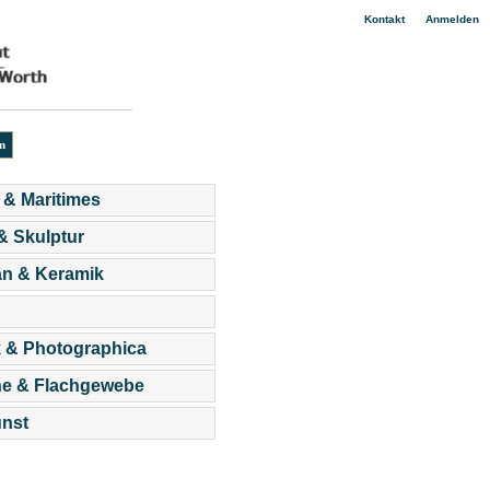
|
Kontakt
Anmelden
 & Maritimes
 & Skulptur
an & Keramik
 & Photographica
he & Flachgewebe
nst