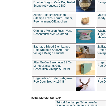
Drache Dragon Vase Dog Relief
Design
Scene Art Nouveau 1880
Zodiac - Tierkreiszeichen
Va 341
Öllampe Krebs, Forum Traiani,
Teddy 
Reenactment Öllämpchen
Originale Meissen Fuss - Vase
Wächt
Rosenmuster Mit Goldrand
Jugend
Messi
Bauhaus Tripod Steh Lampe
2x Ba
Holz Dreibein Spot Art Deco
Dreibe
Vintage Design Leuchte
Vintag
Alter Großer Barometer 21 Cm
Unger
Mit Holzfassung, Glas
Roe D
Geschliffen Vintage 5319 19
Ungerades 6 Ender Rehgeweih
Schön
Roe Deer Trophy 194 G
Roe D
Beliebteste Artikel:
Tripod Stehlampe Scheinwerfer
Stehleuchte Dreibein Holz Stativ