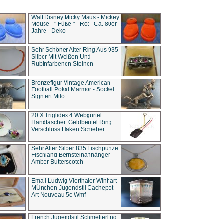
Walt Disney Micky Maus - Mickey
Mouse - " Füße " - Rot - Ca. 80er
Jahre - Deko
Sehr Schöner Alter Ring Aus 935
Silber Mit Weißen Und
Rubinfarbenen Steinen
Bronzefigur Vintage American
Football Pokal Marmor - Sockel
Signiert Milo
20 X Triglides 4 Webgürtel
Handtaschen Geldbeutel Ring
Verschluss Haken Schieber
Sehr Alter Silber 835 Fischpunze
Fischland Bernsteinanhänger
Amber Butterscotch
Email Ludwig Vierthaler Winhart
MÜnchen Jugendstil Cachepot
Art Nouveau 5c Wmf
French Jugendstil Schmetterling