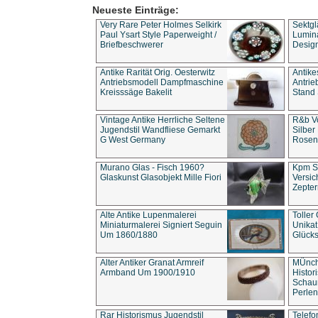
Neueste Einträge:
Very Rare Peter Holmes Selkirk
Sektgl
Paul Ysart Style Paperweight /
Lumina
Briefbeschwerer
Design
Antike Rarität Orig. Oesterwitz
Antike
Antriebsmodell Dampfmaschine
Antri
Kreisssäge Bakelit
Stand 
Vintage Antike Herrliche Seltene
R&b Vo
Jugendstil Wandfliese Gemarkt
Silber
G West Germany
Rosenm
Murano Glas - Fisch 1960?
Kpm S
Glaskunst Glasobjekt Mille Fiori
Versic
Zepter
Alte Antike Lupenmalerei
Toller
Miniaturmalerei Signiert Seguin
Unika
Um 1860/1880
Glücks
Alter Antiker Granat Armreif
MÜnch
Armband Um 1900/1910
Histor
Schaum
Perlen
Rar Historismus Jugendstil
Telefo