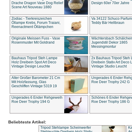
Drache Dragon Vase Dog Relief
Design 60er 70er Jahre
Scene Art Nouveau 1880
Zodiac - Tierkreiszeichen
Va 34122 Schuco Parfum 
Öllampe Krebs, Forum Traiani,
Teddy Bär Hellbraun
Reenactment Öllämpchen
Originale Meissen Fuss - Vase
Wächtersbach Schälche
Rosenmuster Mit Goldrand
Jugendstil Dekor 1865
Messingmontur
Bauhaus Tripod Steh Lampe
2x Bauhaus Tripod Steh
Holz Dreibein Spot Art Deco
Dreibein Stativ Art Deco L
Vintage Design Leuchte
Vintage Studio Leucht
Alter Großer Barometer 21 Cm
Ungerades 6 Ender Reh
Mit Holzfassung, Glas
Roe Deer Trophy 242 G
Geschliffen Vintage 5319 19
Ungerades 6 Ender Rehgeweih
Schönes 6 Ender Rehge
Roe Deer Trophy 194 G
Roe Deer Trophy 186 G
Beliebteste Artikel:
Tripod Stehlampe Scheinwerfer
Ka
Stehleuchte Dreibein Holz Stativ
An