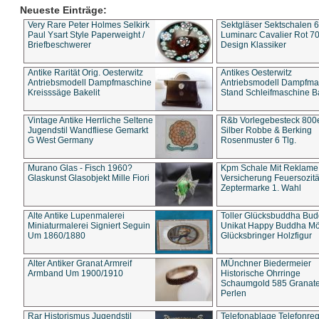
Neueste Einträge:
Very Rare Peter Holmes Selkirk
Sektgläser Sektschalen 
Paul Ysart Style Paperweight /
Luminarc Cavalier Rot 70
Briefbeschwerer
Design Klassiker
Antike Rarität Orig. Oesterwitz
Antikes Oesterwitz
Antriebsmodell Dampfmaschine
Antriebsmodell Dampfma
Kreisssäge Bakelit
Stand Schleifmaschine Ba
Vintage Antike Herrliche Seltene
R&b Vorlegebesteck 800
Jugendstil Wandfliese Gemarkt
Silber Robbe & Berking
G West Germany
Rosenmuster 6 Tlg.
Murano Glas - Fisch 1960?
Kpm Schale Mit Reklame
Glaskunst Glasobjekt Mille Fiori
Versicherung Feuersozitä
Zeptermarke 1. Wahl
Alte Antike Lupenmalerei
Toller Glücksbuddha Bu
Miniaturmalerei Signiert Seguin
Unikat Happy Buddha M
Um 1860/1880
Glücksbringer Holzfigur
Alter Antiker Granat Armreif
MÜnchner Biedermeier
Armband Um 1900/1910
Historische Ohrringe
Schaumgold 585 Granate 
Perlen
Rar Historismus Jugendstil
Telefonablage Telefonreg