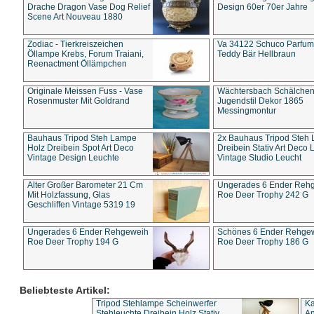
Drache Dragon Vase Dog Relief
Design 60er 70er Jahre
Scene Art Nouveau 1880
Zodiac - Tierkreiszeichen
Va 34122 Schuco Parfum 
Öllampe Krebs, Forum Traiani,
Teddy Bär Hellbraun
Reenactment Öllämpchen
Originale Meissen Fuss - Vase
Wächtersbach Schälche
Rosenmuster Mit Goldrand
Jugendstil Dekor 1865
Messingmontur
Bauhaus Tripod Steh Lampe
2x Bauhaus Tripod Steh
Holz Dreibein Spot Art Deco
Dreibein Stativ Art Deco L
Vintage Design Leuchte
Vintage Studio Leucht
Alter Großer Barometer 21 Cm
Ungerades 6 Ender Reh
Mit Holzfassung, Glas
Roe Deer Trophy 242 G
Geschliffen Vintage 5319 19
Ungerades 6 Ender Rehgeweih
Schönes 6 Ender Rehge
Roe Deer Trophy 194 G
Roe Deer Trophy 186 G
Beliebteste Artikel:
Tripod Stehlampe Scheinwerfer
Ka
Stehleuchte Dreibein Holz Stativ
An