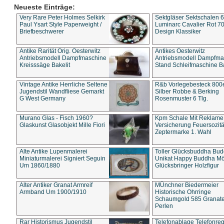
Neueste Einträge:
Very Rare Peter Holmes Selkirk
Sektgläser Sektschalen 
Paul Ysart Style Paperweight /
Luminarc Cavalier Rot 70
Briefbeschwerer
Design Klassiker
Antike Rarität Orig. Oesterwitz
Antikes Oesterwitz
Antriebsmodell Dampfmaschine
Antriebsmodell Dampfma
Kreisssäge Bakelit
Stand Schleifmaschine Ba
Vintage Antike Herrliche Seltene
R&b Vorlegebesteck 800
Jugendstil Wandfliese Gemarkt
Silber Robbe & Berking
G West Germany
Rosenmuster 6 Tlg.
Murano Glas - Fisch 1960?
Kpm Schale Mit Reklame
Glaskunst Glasobjekt Mille Fiori
Versicherung Feuersozitä
Zeptermarke 1. Wahl
Alte Antike Lupenmalerei
Toller Glücksbuddha Bu
Miniaturmalerei Signiert Seguin
Unikat Happy Buddha M
Um 1860/1880
Glücksbringer Holzfigur
Alter Antiker Granat Armreif
MÜnchner Biedermeier
Armband Um 1900/1910
Historische Ohrringe
Schaumgold 585 Granate 
Perlen
Rar Historismus Jugendstil
Telefonablage Telefonreg