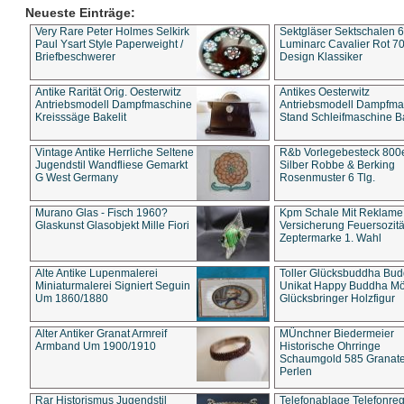
Neueste Einträge:
Very Rare Peter Holmes Selkirk
Sektgläser Sektschalen 
Paul Ysart Style Paperweight /
Luminarc Cavalier Rot 70
Briefbeschwerer
Design Klassiker
Antike Rarität Orig. Oesterwitz
Antikes Oesterwitz
Antriebsmodell Dampfmaschine
Antriebsmodell Dampfma
Kreisssäge Bakelit
Stand Schleifmaschine Ba
Vintage Antike Herrliche Seltene
R&b Vorlegebesteck 800
Jugendstil Wandfliese Gemarkt
Silber Robbe & Berking
G West Germany
Rosenmuster 6 Tlg.
Murano Glas - Fisch 1960?
Kpm Schale Mit Reklame
Glaskunst Glasobjekt Mille Fiori
Versicherung Feuersozitä
Zeptermarke 1. Wahl
Alte Antike Lupenmalerei
Toller Glücksbuddha Bu
Miniaturmalerei Signiert Seguin
Unikat Happy Buddha M
Um 1860/1880
Glücksbringer Holzfigur
Alter Antiker Granat Armreif
MÜnchner Biedermeier
Armband Um 1900/1910
Historische Ohrringe
Schaumgold 585 Granate 
Perlen
Rar Historismus Jugendstil
Telefonablage Telefonreg