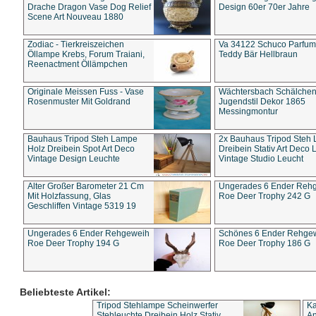
Drache Dragon Vase Dog Relief
Design 60er 70er Jahre
Scene Art Nouveau 1880
Zodiac - Tierkreiszeichen
Va 34122 Schuco Parfum 
Öllampe Krebs, Forum Traiani,
Teddy Bär Hellbraun
Reenactment Öllämpchen
Originale Meissen Fuss - Vase
Wächtersbach Schälche
Rosenmuster Mit Goldrand
Jugendstil Dekor 1865
Messingmontur
Bauhaus Tripod Steh Lampe
2x Bauhaus Tripod Steh
Holz Dreibein Spot Art Deco
Dreibein Stativ Art Deco L
Vintage Design Leuchte
Vintage Studio Leucht
Alter Großer Barometer 21 Cm
Ungerades 6 Ender Reh
Mit Holzfassung, Glas
Roe Deer Trophy 242 G
Geschliffen Vintage 5319 19
Ungerades 6 Ender Rehgeweih
Schönes 6 Ender Rehge
Roe Deer Trophy 194 G
Roe Deer Trophy 186 G
Beliebteste Artikel:
Tripod Stehlampe Scheinwerfer
Ka
Stehleuchte Dreibein Holz Stativ
An