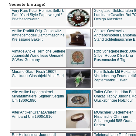
Neueste Einträge:
Very Rare Peter Holmes Selkirk
Sektgläser Sektschalen 
Paul Ysart Style Paperweight /
Luminarc Cavalier Rot 70
Briefbeschwerer
Design Klassiker
Antike Rarität Orig. Oesterwitz
Antikes Oesterwitz
Antriebsmodell Dampfmaschine
Antriebsmodell Dampfma
Kreisssäge Bakelit
Stand Schleifmaschine Ba
Vintage Antike Herrliche Seltene
R&b Vorlegebesteck 800
Jugendstil Wandfliese Gemarkt
Silber Robbe & Berking
G West Germany
Rosenmuster 6 Tlg.
Murano Glas - Fisch 1960?
Kpm Schale Mit Reklame
Glaskunst Glasobjekt Mille Fiori
Versicherung Feuersozitä
Zeptermarke 1. Wahl
Alte Antike Lupenmalerei
Toller Glücksbuddha Bu
Miniaturmalerei Signiert Seguin
Unikat Happy Buddha M
Um 1860/1880
Glücksbringer Holzfigur
Alter Antiker Granat Armreif
MÜnchner Biedermeier
Armband Um 1900/1910
Historische Ohrringe
Schaumgold 585 Granate 
Perlen
Rar Historismus Jugendstil
Telefonablage Telefonreg