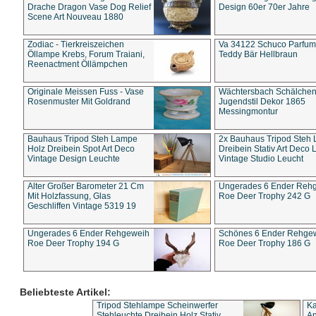
Drache Dragon Vase Dog Relief
Design 60er 70er Jahre
Scene Art Nouveau 1880
Zodiac - Tierkreiszeichen
Va 34122 Schuco Parfum 
Öllampe Krebs, Forum Traiani,
Teddy Bär Hellbraun
Reenactment Öllämpchen
Originale Meissen Fuss - Vase
Wächtersbach Schälche
Rosenmuster Mit Goldrand
Jugendstil Dekor 1865
Messingmontur
Bauhaus Tripod Steh Lampe
2x Bauhaus Tripod Steh
Holz Dreibein Spot Art Deco
Dreibein Stativ Art Deco L
Vintage Design Leuchte
Vintage Studio Leucht
Alter Großer Barometer 21 Cm
Ungerades 6 Ender Reh
Mit Holzfassung, Glas
Roe Deer Trophy 242 G
Geschliffen Vintage 5319 19
Ungerades 6 Ender Rehgeweih
Schönes 6 Ender Rehge
Roe Deer Trophy 194 G
Roe Deer Trophy 186 G
Beliebteste Artikel:
Tripod Stehlampe Scheinwerfer
Ka
Stehleuchte Dreibein Holz Stativ
An