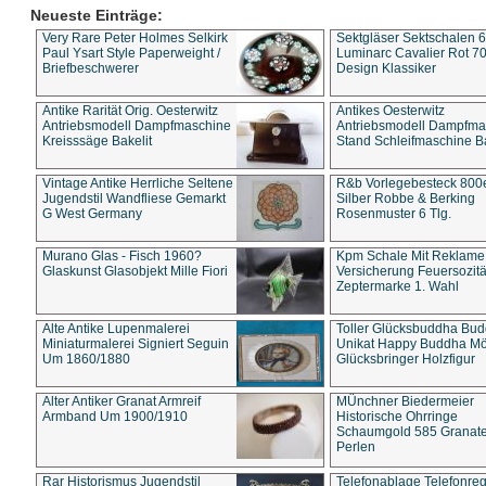
Neueste Einträge:
Very Rare Peter Holmes Selkirk
Sektgläser Sektschalen 
Paul Ysart Style Paperweight /
Luminarc Cavalier Rot 70
Briefbeschwerer
Design Klassiker
Antike Rarität Orig. Oesterwitz
Antikes Oesterwitz
Antriebsmodell Dampfmaschine
Antriebsmodell Dampfma
Kreisssäge Bakelit
Stand Schleifmaschine Ba
Vintage Antike Herrliche Seltene
R&b Vorlegebesteck 800
Jugendstil Wandfliese Gemarkt
Silber Robbe & Berking
G West Germany
Rosenmuster 6 Tlg.
Murano Glas - Fisch 1960?
Kpm Schale Mit Reklame
Glaskunst Glasobjekt Mille Fiori
Versicherung Feuersozitä
Zeptermarke 1. Wahl
Alte Antike Lupenmalerei
Toller Glücksbuddha Bu
Miniaturmalerei Signiert Seguin
Unikat Happy Buddha M
Um 1860/1880
Glücksbringer Holzfigur
Alter Antiker Granat Armreif
MÜnchner Biedermeier
Armband Um 1900/1910
Historische Ohrringe
Schaumgold 585 Granate 
Perlen
Rar Historismus Jugendstil
Telefonablage Telefonreg