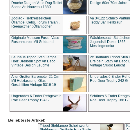
Drache Dragon Vase Dog Relief
Design 60er 70er Jahre
Scene Art Nouveau 1880
Zodiac - Tierkreiszeichen
Va 34122 Schuco Parfum 
Öllampe Krebs, Forum Traiani,
Teddy Bär Hellbraun
Reenactment Öllämpchen
Originale Meissen Fuss - Vase
Wächtersbach Schälche
Rosenmuster Mit Goldrand
Jugendstil Dekor 1865
Messingmontur
Bauhaus Tripod Steh Lampe
2x Bauhaus Tripod Steh
Holz Dreibein Spot Art Deco
Dreibein Stativ Art Deco L
Vintage Design Leuchte
Vintage Studio Leucht
Alter Großer Barometer 21 Cm
Ungerades 6 Ender Reh
Mit Holzfassung, Glas
Roe Deer Trophy 242 G
Geschliffen Vintage 5319 19
Ungerades 6 Ender Rehgeweih
Schönes 6 Ender Rehge
Roe Deer Trophy 194 G
Roe Deer Trophy 186 G
Beliebteste Artikel:
Tripod Stehlampe Scheinwerfer
Ka
Stehleuchte Dreibein Holz Stativ
An