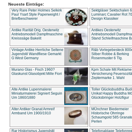
Neueste Einträge:
Very Rare Peter Holmes Selkirk
Sektgläser Sektschalen 
Paul Ysart Style Paperweight /
Luminarc Cavalier Rot 70
Briefbeschwerer
Design Klassiker
Antike Rarität Orig. Oesterwitz
Antikes Oesterwitz
Antriebsmodell Dampfmaschine
Antriebsmodell Dampfma
Kreisssäge Bakelit
Stand Schleifmaschine Ba
Vintage Antike Herrliche Seltene
R&b Vorlegebesteck 800
Jugendstil Wandfliese Gemarkt
Silber Robbe & Berking
G West Germany
Rosenmuster 6 Tlg.
Murano Glas - Fisch 1960?
Kpm Schale Mit Reklame
Glaskunst Glasobjekt Mille Fiori
Versicherung Feuersozitä
Zeptermarke 1. Wahl
Alte Antike Lupenmalerei
Toller Glücksbuddha Bu
Miniaturmalerei Signiert Seguin
Unikat Happy Buddha M
Um 1860/1880
Glücksbringer Holzfigur
Alter Antiker Granat Armreif
MÜnchner Biedermeier
Armband Um 1900/1910
Historische Ohrringe
Schaumgold 585 Granate 
Perlen
Rar Historismus Jugendstil
Telefonablage Telefonreg