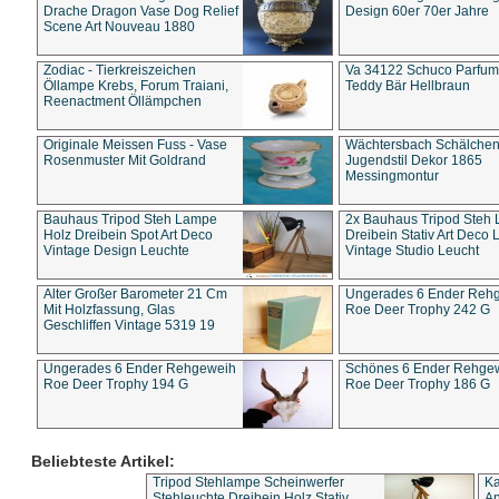
Drache Dragon Vase Dog Relief
Design 60er 70er Jahre
Scene Art Nouveau 1880
Zodiac - Tierkreiszeichen
Va 34122 Schuco Parfum 
Öllampe Krebs, Forum Traiani,
Teddy Bär Hellbraun
Reenactment Öllämpchen
Originale Meissen Fuss - Vase
Wächtersbach Schälche
Rosenmuster Mit Goldrand
Jugendstil Dekor 1865
Messingmontur
Bauhaus Tripod Steh Lampe
2x Bauhaus Tripod Steh
Holz Dreibein Spot Art Deco
Dreibein Stativ Art Deco L
Vintage Design Leuchte
Vintage Studio Leucht
Alter Großer Barometer 21 Cm
Ungerades 6 Ender Reh
Mit Holzfassung, Glas
Roe Deer Trophy 242 G
Geschliffen Vintage 5319 19
Ungerades 6 Ender Rehgeweih
Schönes 6 Ender Rehge
Roe Deer Trophy 194 G
Roe Deer Trophy 186 G
Beliebteste Artikel:
Tripod Stehlampe Scheinwerfer
Ka
Stehleuchte Dreibein Holz Stativ
An