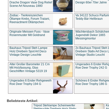
Drache Dragon Vase Dog Relief
Design 60er 70er Jahre
Scene Art Nouveau 1880
Zodiac - Tierkreiszeichen
Va 34122 Schuco Parfum 
Öllampe Krebs, Forum Traiani,
Teddy Bär Hellbraun
Reenactment Öllämpchen
Originale Meissen Fuss - Vase
Wächtersbach Schälche
Rosenmuster Mit Goldrand
Jugendstil Dekor 1865
Messingmontur
Bauhaus Tripod Steh Lampe
2x Bauhaus Tripod Steh
Holz Dreibein Spot Art Deco
Dreibein Stativ Art Deco L
Vintage Design Leuchte
Vintage Studio Leucht
Alter Großer Barometer 21 Cm
Ungerades 6 Ender Reh
Mit Holzfassung, Glas
Roe Deer Trophy 242 G
Geschliffen Vintage 5319 19
Ungerades 6 Ender Rehgeweih
Schönes 6 Ender Rehge
Roe Deer Trophy 194 G
Roe Deer Trophy 186 G
Beliebteste Artikel:
Tripod Stehlampe Scheinwerfer
Ka
Stehleuchte Dreibein Holz Stativ
An