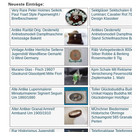
Neueste Einträge:
Very Rare Peter Holmes Selkirk
Sektgläser Sektschalen 
Paul Ysart Style Paperweight /
Luminarc Cavalier Rot 70
Briefbeschwerer
Design Klassiker
Antike Rarität Orig. Oesterwitz
Antikes Oesterwitz
Antriebsmodell Dampfmaschine
Antriebsmodell Dampfma
Kreisssäge Bakelit
Stand Schleifmaschine Ba
Vintage Antike Herrliche Seltene
R&b Vorlegebesteck 800
Jugendstil Wandfliese Gemarkt
Silber Robbe & Berking
G West Germany
Rosenmuster 6 Tlg.
Murano Glas - Fisch 1960?
Kpm Schale Mit Reklame
Glaskunst Glasobjekt Mille Fiori
Versicherung Feuersozitä
Zeptermarke 1. Wahl
Alte Antike Lupenmalerei
Toller Glücksbuddha Bu
Miniaturmalerei Signiert Seguin
Unikat Happy Buddha M
Um 1860/1880
Glücksbringer Holzfigur
Alter Antiker Granat Armreif
MÜnchner Biedermeier
Armband Um 1900/1910
Historische Ohrringe
Schaumgold 585 Granate 
Perlen
Rar Historismus Jugendstil
Telefonablage Telefonreg