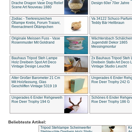
Drache Dragon Vase Dog Relief
Design 60er 70er Jahre
Scene Art Nouveau 1880
Zodiac - Tierkreiszeichen
Va 34122 Schuco Parfum 
Öllampe Krebs, Forum Traiani,
Teddy Bär Hellbraun
Reenactment Öllämpchen
Originale Meissen Fuss - Vase
Wächtersbach Schälche
Rosenmuster Mit Goldrand
Jugendstil Dekor 1865
Messingmontur
Bauhaus Tripod Steh Lampe
2x Bauhaus Tripod Steh
Holz Dreibein Spot Art Deco
Dreibein Stativ Art Deco L
Vintage Design Leuchte
Vintage Studio Leucht
Alter Großer Barometer 21 Cm
Ungerades 6 Ender Reh
Mit Holzfassung, Glas
Roe Deer Trophy 242 G
Geschliffen Vintage 5319 19
Ungerades 6 Ender Rehgeweih
Schönes 6 Ender Rehge
Roe Deer Trophy 194 G
Roe Deer Trophy 186 G
Beliebteste Artikel:
Tripod Stehlampe Scheinwerfer
Ka
Stehleuchte Dreibein Holz Stativ
An