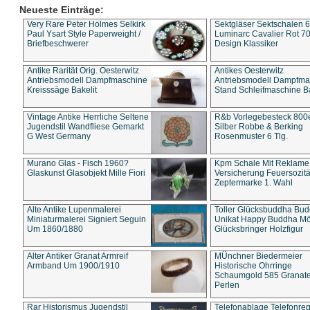
Neueste Einträge:
Very Rare Peter Holmes Selkirk
Sektgläser Sektschalen 
Paul Ysart Style Paperweight /
Luminarc Cavalier Rot 70
Briefbeschwerer
Design Klassiker
Antike Rarität Orig. Oesterwitz
Antikes Oesterwitz
Antriebsmodell Dampfmaschine
Antriebsmodell Dampfma
Kreisssäge Bakelit
Stand Schleifmaschine Ba
Vintage Antike Herrliche Seltene
R&b Vorlegebesteck 800
Jugendstil Wandfliese Gemarkt
Silber Robbe & Berking
G West Germany
Rosenmuster 6 Tlg.
Murano Glas - Fisch 1960?
Kpm Schale Mit Reklame
Glaskunst Glasobjekt Mille Fiori
Versicherung Feuersozitä
Zeptermarke 1. Wahl
Alte Antike Lupenmalerei
Toller Glücksbuddha Bu
Miniaturmalerei Signiert Seguin
Unikat Happy Buddha M
Um 1860/1880
Glücksbringer Holzfigur
Alter Antiker Granat Armreif
MÜnchner Biedermeier
Armband Um 1900/1910
Historische Ohrringe
Schaumgold 585 Granate 
Perlen
Rar Historismus Jugendstil
Telefonablage Telefonreg