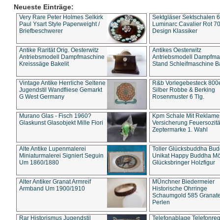
Neueste Einträge:
Very Rare Peter Holmes Selkirk
Sektgläser Sektschalen 
Paul Ysart Style Paperweight /
Luminarc Cavalier Rot 70
Briefbeschwerer
Design Klassiker
Antike Rarität Orig. Oesterwitz
Antikes Oesterwitz
Antriebsmodell Dampfmaschine
Antriebsmodell Dampfma
Kreisssäge Bakelit
Stand Schleifmaschine Ba
Vintage Antike Herrliche Seltene
R&b Vorlegebesteck 800
Jugendstil Wandfliese Gemarkt
Silber Robbe & Berking
G West Germany
Rosenmuster 6 Tlg.
Murano Glas - Fisch 1960?
Kpm Schale Mit Reklame
Glaskunst Glasobjekt Mille Fiori
Versicherung Feuersozitä
Zeptermarke 1. Wahl
Alte Antike Lupenmalerei
Toller Glücksbuddha Bu
Miniaturmalerei Signiert Seguin
Unikat Happy Buddha M
Um 1860/1880
Glücksbringer Holzfigur
Alter Antiker Granat Armreif
MÜnchner Biedermeier
Armband Um 1900/1910
Historische Ohrringe
Schaumgold 585 Granate 
Perlen
Rar Historismus Jugendstil
Telefonablage Telefonreg