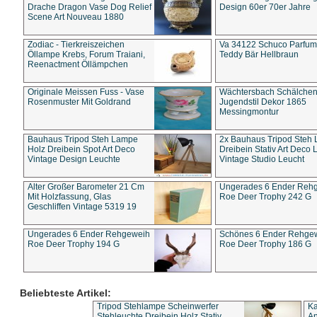
Drache Dragon Vase Dog Relief
Design 60er 70er Jahre
Scene Art Nouveau 1880
Zodiac - Tierkreiszeichen
Va 34122 Schuco Parfum 
Öllampe Krebs, Forum Traiani,
Teddy Bär Hellbraun
Reenactment Öllämpchen
Originale Meissen Fuss - Vase
Wächtersbach Schälche
Rosenmuster Mit Goldrand
Jugendstil Dekor 1865
Messingmontur
Bauhaus Tripod Steh Lampe
2x Bauhaus Tripod Steh
Holz Dreibein Spot Art Deco
Dreibein Stativ Art Deco L
Vintage Design Leuchte
Vintage Studio Leucht
Alter Großer Barometer 21 Cm
Ungerades 6 Ender Reh
Mit Holzfassung, Glas
Roe Deer Trophy 242 G
Geschliffen Vintage 5319 19
Ungerades 6 Ender Rehgeweih
Schönes 6 Ender Rehge
Roe Deer Trophy 194 G
Roe Deer Trophy 186 G
Beliebteste Artikel:
Tripod Stehlampe Scheinwerfer
Ka
Stehleuchte Dreibein Holz Stativ
An