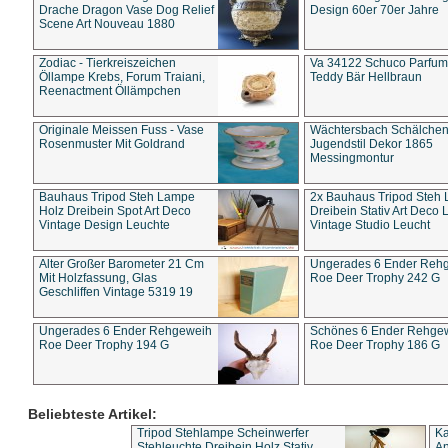
Drache Dragon Vase Dog Relief
Design 60er 70er Jahre
Scene Art Nouveau 1880
Zodiac - Tierkreiszeichen
Va 34122 Schuco Parfum 
Öllampe Krebs, Forum Traiani,
Teddy Bär Hellbraun
Reenactment Öllämpchen
Originale Meissen Fuss - Vase
Wächtersbach Schälche
Rosenmuster Mit Goldrand
Jugendstil Dekor 1865
Messingmontur
Bauhaus Tripod Steh Lampe
2x Bauhaus Tripod Steh
Holz Dreibein Spot Art Deco
Dreibein Stativ Art Deco L
Vintage Design Leuchte
Vintage Studio Leucht
Alter Großer Barometer 21 Cm
Ungerades 6 Ender Reh
Mit Holzfassung, Glas
Roe Deer Trophy 242 G
Geschliffen Vintage 5319 19
Ungerades 6 Ender Rehgeweih
Schönes 6 Ender Rehge
Roe Deer Trophy 194 G
Roe Deer Trophy 186 G
Beliebteste Artikel:
Tripod Stehlampe Scheinwerfer
Ka
Stehleuchte Dreibein Holz Stativ
An