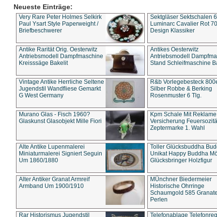
Neueste Einträge:
Very Rare Peter Holmes Selkirk
Sektgläser Sektschalen 
Paul Ysart Style Paperweight /
Luminarc Cavalier Rot 70
Briefbeschwerer
Design Klassiker
Antike Rarität Orig. Oesterwitz
Antikes Oesterwitz
Antriebsmodell Dampfmaschine
Antriebsmodell Dampfma
Kreisssäge Bakelit
Stand Schleifmaschine Ba
Vintage Antike Herrliche Seltene
R&b Vorlegebesteck 800
Jugendstil Wandfliese Gemarkt
Silber Robbe & Berking
G West Germany
Rosenmuster 6 Tlg.
Murano Glas - Fisch 1960?
Kpm Schale Mit Reklame
Glaskunst Glasobjekt Mille Fiori
Versicherung Feuersozitä
Zeptermarke 1. Wahl
Alte Antike Lupenmalerei
Toller Glücksbuddha Bu
Miniaturmalerei Signiert Seguin
Unikat Happy Buddha M
Um 1860/1880
Glücksbringer Holzfigur
Alter Antiker Granat Armreif
MÜnchner Biedermeier
Armband Um 1900/1910
Historische Ohrringe
Schaumgold 585 Granate 
Perlen
Rar Historismus Jugendstil
Telefonablage Telefonreg