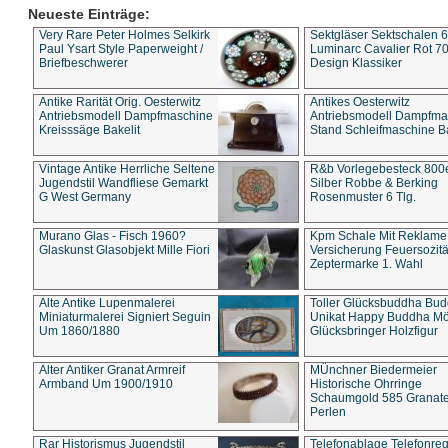
Neueste Einträge:
Very Rare Peter Holmes Selkirk
Sektgläser Sektschalen 
Paul Ysart Style Paperweight /
Luminarc Cavalier Rot 70
Briefbeschwerer
Design Klassiker
Antike Rarität Orig. Oesterwitz
Antikes Oesterwitz
Antriebsmodell Dampfmaschine
Antriebsmodell Dampfma
Kreisssäge Bakelit
Stand Schleifmaschine Ba
Vintage Antike Herrliche Seltene
R&b Vorlegebesteck 800
Jugendstil Wandfliese Gemarkt
Silber Robbe & Berking
G West Germany
Rosenmuster 6 Tlg.
Murano Glas - Fisch 1960?
Kpm Schale Mit Reklame
Glaskunst Glasobjekt Mille Fiori
Versicherung Feuersozitä
Zeptermarke 1. Wahl
Alte Antike Lupenmalerei
Toller Glücksbuddha Bu
Miniaturmalerei Signiert Seguin
Unikat Happy Buddha M
Um 1860/1880
Glücksbringer Holzfigur
Alter Antiker Granat Armreif
MÜnchner Biedermeier
Armband Um 1900/1910
Historische Ohrringe
Schaumgold 585 Granate 
Perlen
Rar Historismus Jugendstil
Telefonablage Telefonreg