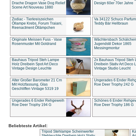
Drache Dragon Vase Dog Relief
Design 60er 70er Jahre
Scene Art Nouveau 1880
Zodiac - Tierkreiszeichen
Va 34122 Schuco Parfum 
Öllampe Krebs, Forum Traiani,
Teddy Bär Hellbraun
Reenactment Öllämpchen
Originale Meissen Fuss - Vase
Wächtersbach Schälche
Rosenmuster Mit Goldrand
Jugendstil Dekor 1865
Messingmontur
Bauhaus Tripod Steh Lampe
2x Bauhaus Tripod Steh
Holz Dreibein Spot Art Deco
Dreibein Stativ Art Deco L
Vintage Design Leuchte
Vintage Studio Leucht
Alter Großer Barometer 21 Cm
Ungerades 6 Ender Reh
Mit Holzfassung, Glas
Roe Deer Trophy 242 G
Geschliffen Vintage 5319 19
Ungerades 6 Ender Rehgeweih
Schönes 6 Ender Rehge
Roe Deer Trophy 194 G
Roe Deer Trophy 186 G
Beliebteste Artikel:
Tripod Stehlampe Scheinwerfer
Ka
Stehleuchte Dreibein Holz Stativ
An