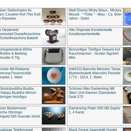
äser Sektschalen 6x
Walt Disney Micky Maus - Mickey
rc Cavalier Rot 70er Kult
Mouse - " Füße " - Blau - Ca. 80er
 Klassiker
Jahre - Deko
s Oesterwitz
Alte Originale Korallenkette
ebsmodell Dampfmaschine
Korallenperlenkette
Schleifmaschine Bakelit
rlegebesteck 800er
Bronzefigur Tierfigur Gepard Auf
 Robbe & Berking
Rauchmarmor - Sockel Signiert
uster 6 Tlg.
Milo
chale Mit Reklame
(mk010) Barocke Meissen Tasse,
herung Feuersozität
Blumenbukett, Marcolini Periode
marke 1. Wahl
1774 - 1814, 1. Wahl
 Glücksbuddha Budda
Schöner Alter Damenring Mit
t Happy Buddha Mönch
Stein Und Kleinen Diamanten
bringer Holzfigur
Gold 375
ner Biedermeier
Damenring Platin 950 Mit Saphir
ische Ohrringe
1, 4 Karat
gold 585 Granate Simili
nablage Telefonregal
Black Forest Jugendstil Hunter