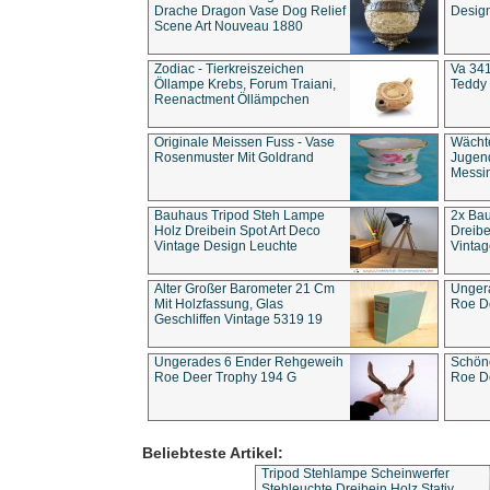
Drache Dragon Vase Dog Relief
Design
Scene Art Nouveau 1880
Zodiac - Tierkreiszeichen
Va 341
Öllampe Krebs, Forum Traiani,
Teddy 
Reenactment Öllämpchen
Originale Meissen Fuss - Vase
Wächt
Rosenmuster Mit Goldrand
Jugend
Messi
Bauhaus Tripod Steh Lampe
2x Ba
Holz Dreibein Spot Art Deco
Dreibe
Vintage Design Leuchte
Vintag
Alter Großer Barometer 21 Cm
Unger
Mit Holzfassung, Glas
Roe D
Geschliffen Vintage 5319 19
Ungerades 6 Ender Rehgeweih
Schön
Roe Deer Trophy 194 G
Roe D
Beliebteste Artikel:
Tripod Stehlampe Scheinwerfer
Stehleuchte Dreibein Holz Stativ