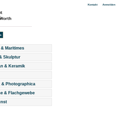
|
Kontakt
Anmelden
 & Maritimes
 & Skulptur
an & Keramik
 & Photographica
he & Flachgewebe
nst