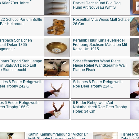
 60er 70er Jahre
Dackel Dachshund Bild Dog
Hund Art Nouveau Wmf S
22 Schuco Parfum Bottle
Rosenthal Vita Weiss Matt Schale
Bär Hellbraun
26 Cm
ersbach Schälchen
Keramik Figur Kurt Feuerriegel
stil Dekor 1865
Frohburg Sachsen Mädchen Mit
ngmontur
Katze Um 1915
uhaus Tripod Steh Lampe
Schaeffenacker Wand Platte
in Stativ Art Deco Loft
Fliese Relief Wandkeramik Wall
e Studio Leucht
Plaque Fisch
ades 6 Ender Rehgeweih
Schönes 6 Ender Rehgeweih
eer Trophy 242 G
Roe Deer Trophy 224 G
es 6 Ender Rehgeweih
6 Ender Rehgeweih Auf
eer Trophy 186 G
Naturholzbrett Roe Deer Trophy
Höhe: 34 Cm
Kamin Kaminumrandung " Victoria "
Fisher Pri
Antik Shabby Umrandung Vintage
Zubehör, V