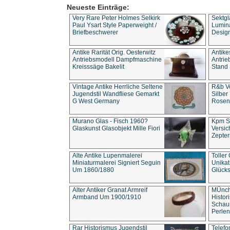
Neueste Einträge:
Very Rare Peter Holmes Selkirk
Sektgl
Paul Ysart Style Paperweight /
Lumina
Briefbeschwerer
Design
Antike Rarität Orig. Oesterwitz
Antike
Antriebsmodell Dampfmaschine
Antri
Kreisssäge Bakelit
Stand 
Vintage Antike Herrliche Seltene
R&b Vo
Jugendstil Wandfliese Gemarkt
Silber
G West Germany
Rosenm
Murano Glas - Fisch 1960?
Kpm S
Glaskunst Glasobjekt Mille Fiori
Versic
Zepter
Alte Antike Lupenmalerei
Toller
Miniaturmalerei Signiert Seguin
Unika
Um 1860/1880
Glücks
Alter Antiker Granat Armreif
MÜnch
Armband Um 1900/1910
Histor
Schaum
Perlen
Rar Historismus Jugendstil
Telefo