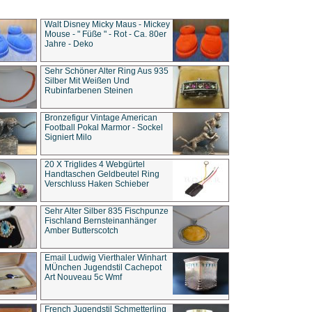
Walt Disney Micky Maus - Mickey
Mouse - " Füße " - Rot - Ca. 80er
Jahre - Deko
Sehr Schöner Alter Ring Aus 935
Silber Mit Weißen Und
Rubinfarbenen Steinen
Bronzefigur Vintage American
Football Pokal Marmor - Sockel
Signiert Milo
20 X Triglides 4 Webgürtel
Handtaschen Geldbeutel Ring
Verschluss Haken Schieber
Sehr Alter Silber 835 Fischpunze
Fischland Bernsteinanhänger
Amber Butterscotch
Email Ludwig Vierthaler Winhart
MÜnchen Jugendstil Cachepot
Art Nouveau 5c Wmf
French Jugendstil Schmetterling