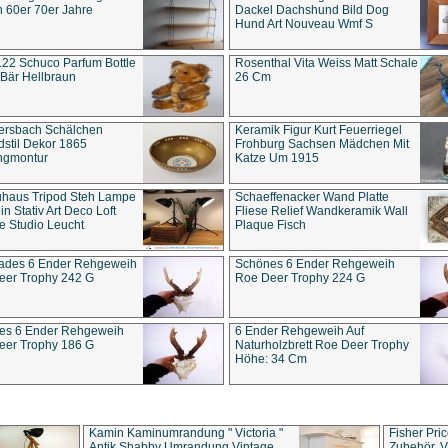
 60er 70er Jahre
Dackel Dachshund Bild Dog
Hund Art Nouveau Wmf S
22 Schuco Parfum Bottle
Rosenthal Vita Weiss Matt Schale
Bär Hellbraun
26 Cm
ersbach Schälchen
Keramik Figur Kurt Feuerriegel
stil Dekor 1865
Frohburg Sachsen Mädchen Mit
ngmontur
Katze Um 1915
uhaus Tripod Steh Lampe
Schaeffenacker Wand Platte
in Stativ Art Deco Loft
Fliese Relief Wandkeramik Wall
e Studio Leucht
Plaque Fisch
ades 6 Ender Rehgeweih
Schönes 6 Ender Rehgeweih
eer Trophy 242 G
Roe Deer Trophy 224 G
es 6 Ender Rehgeweih
6 Ender Rehgeweih Auf
eer Trophy 186 G
Naturholzbrett Roe Deer Trophy
Höhe: 34 Cm
Kamin Kaminumrandung " Victoria "
Fisher Pri
Antik Shabby Umrandung Vintage
Zubehör, V