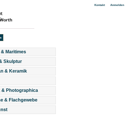
|
Kontakt
Anmelden
 & Maritimes
 & Skulptur
an & Keramik
 & Photographica
he & Flachgewebe
nst