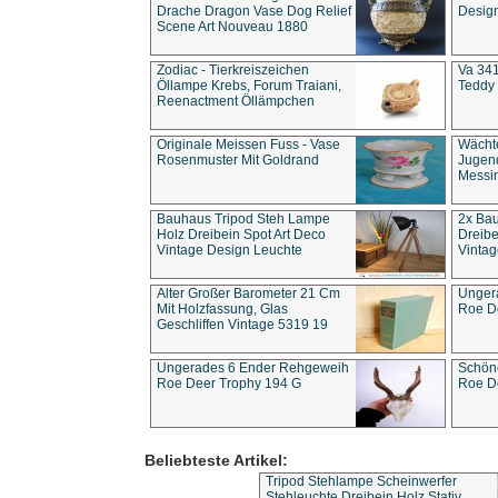
Drache Dragon Vase Dog Relief
Design
Scene Art Nouveau 1880
Zodiac - Tierkreiszeichen
Va 341
Öllampe Krebs, Forum Traiani,
Teddy 
Reenactment Öllämpchen
Originale Meissen Fuss - Vase
Wächt
Rosenmuster Mit Goldrand
Jugend
Messi
Bauhaus Tripod Steh Lampe
2x Ba
Holz Dreibein Spot Art Deco
Dreibe
Vintage Design Leuchte
Vintag
Alter Großer Barometer 21 Cm
Unger
Mit Holzfassung, Glas
Roe D
Geschliffen Vintage 5319 19
Ungerades 6 Ender Rehgeweih
Schön
Roe Deer Trophy 194 G
Roe D
Beliebteste Artikel:
Tripod Stehlampe Scheinwerfer
Stehleuchte Dreibein Holz Stativ