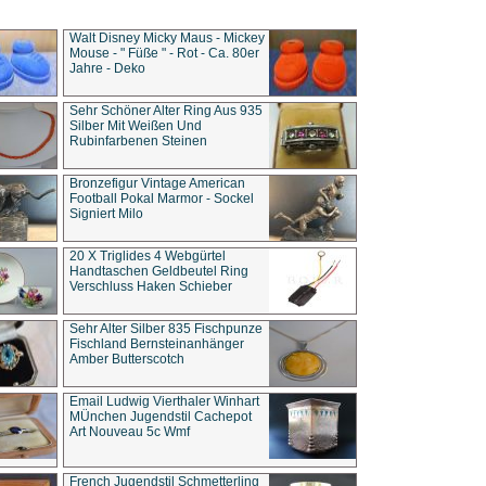
Walt Disney Micky Maus - Mickey
Mouse - " Füße " - Rot - Ca. 80er
Jahre - Deko
Sehr Schöner Alter Ring Aus 935
Silber Mit Weißen Und
Rubinfarbenen Steinen
Bronzefigur Vintage American
Football Pokal Marmor - Sockel
Signiert Milo
20 X Triglides 4 Webgürtel
Handtaschen Geldbeutel Ring
Verschluss Haken Schieber
Sehr Alter Silber 835 Fischpunze
Fischland Bernsteinanhänger
Amber Butterscotch
Email Ludwig Vierthaler Winhart
MÜnchen Jugendstil Cachepot
Art Nouveau 5c Wmf
French Jugendstil Schmetterling