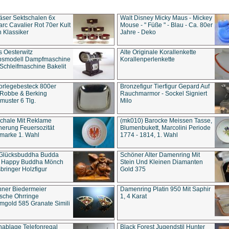
äser Sektschalen 6x
Walt Disney Micky Maus - Mickey
rc Cavalier Rot 70er Kult
Mouse - " Füße " - Blau - Ca. 80er
 Klassiker
Jahre - Deko
s Oesterwitz
Alte Originale Korallenkette
ebsmodell Dampfmaschine
Korallenperlenkette
Schleifmaschine Bakelit
rlegebesteck 800er
Bronzefigur Tierfigur Gepard Auf
 Robbe & Berking
Rauchmarmor - Sockel Signiert
uster 6 Tlg.
Milo
chale Mit Reklame
(mk010) Barocke Meissen Tasse,
herung Feuersozität
Blumenbukett, Marcolini Periode
marke 1. Wahl
1774 - 1814, 1. Wahl
 Glücksbuddha Budda
Schöner Alter Damenring Mit
t Happy Buddha Mönch
Stein Und Kleinen Diamanten
bringer Holzfigur
Gold 375
ner Biedermeier
Damenring Platin 950 Mit Saphir
ische Ohrringe
1, 4 Karat
gold 585 Granate Simili
nablage Telefonregal
Black Forest Jugendstil Hunter