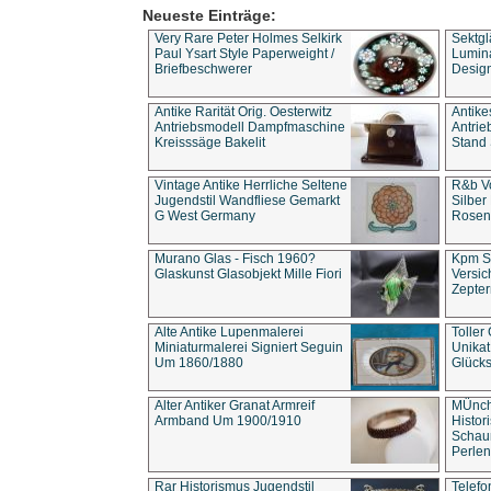
Neueste Einträge:
Very Rare Peter Holmes Selkirk
Sektgl
Paul Ysart Style Paperweight /
Lumina
Briefbeschwerer
Design
Antike Rarität Orig. Oesterwitz
Antike
Antriebsmodell Dampfmaschine
Antri
Kreisssäge Bakelit
Stand 
Vintage Antike Herrliche Seltene
R&b Vo
Jugendstil Wandfliese Gemarkt
Silber
G West Germany
Rosenm
Murano Glas - Fisch 1960?
Kpm S
Glaskunst Glasobjekt Mille Fiori
Versic
Zepter
Alte Antike Lupenmalerei
Toller
Miniaturmalerei Signiert Seguin
Unika
Um 1860/1880
Glücks
Alter Antiker Granat Armreif
MÜnch
Armband Um 1900/1910
Histor
Schaum
Perlen
Rar Historismus Jugendstil
Telefo