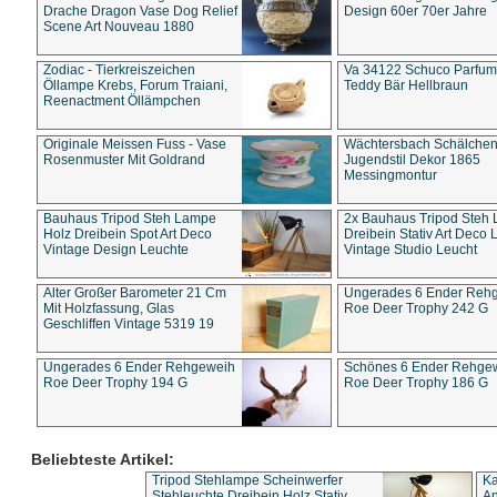
Drache Dragon Vase Dog Relief
Design 60er 70er Jahre
Scene Art Nouveau 1880
Zodiac - Tierkreiszeichen
Va 34122 Schuco Parfum 
Öllampe Krebs, Forum Traiani,
Teddy Bär Hellbraun
Reenactment Öllämpchen
Originale Meissen Fuss - Vase
Wächtersbach Schälche
Rosenmuster Mit Goldrand
Jugendstil Dekor 1865
Messingmontur
Bauhaus Tripod Steh Lampe
2x Bauhaus Tripod Steh
Holz Dreibein Spot Art Deco
Dreibein Stativ Art Deco L
Vintage Design Leuchte
Vintage Studio Leucht
Alter Großer Barometer 21 Cm
Ungerades 6 Ender Reh
Mit Holzfassung, Glas
Roe Deer Trophy 242 G
Geschliffen Vintage 5319 19
Ungerades 6 Ender Rehgeweih
Schönes 6 Ender Rehge
Roe Deer Trophy 194 G
Roe Deer Trophy 186 G
Beliebteste Artikel:
Tripod Stehlampe Scheinwerfer
Ka
Stehleuchte Dreibein Holz Stativ
An