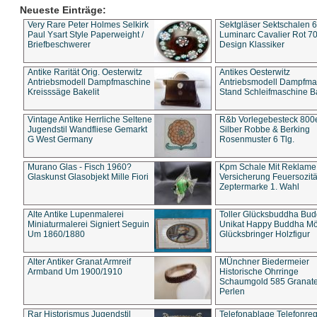
Neueste Einträge:
Very Rare Peter Holmes Selkirk
Sektgläser Sektschalen 
Paul Ysart Style Paperweight /
Luminarc Cavalier Rot 70
Briefbeschwerer
Design Klassiker
Antike Rarität Orig. Oesterwitz
Antikes Oesterwitz
Antriebsmodell Dampfmaschine
Antriebsmodell Dampfma
Kreisssäge Bakelit
Stand Schleifmaschine Ba
Vintage Antike Herrliche Seltene
R&b Vorlegebesteck 800
Jugendstil Wandfliese Gemarkt
Silber Robbe & Berking
G West Germany
Rosenmuster 6 Tlg.
Murano Glas - Fisch 1960?
Kpm Schale Mit Reklame
Glaskunst Glasobjekt Mille Fiori
Versicherung Feuersozitä
Zeptermarke 1. Wahl
Alte Antike Lupenmalerei
Toller Glücksbuddha Bu
Miniaturmalerei Signiert Seguin
Unikat Happy Buddha M
Um 1860/1880
Glücksbringer Holzfigur
Alter Antiker Granat Armreif
MÜnchner Biedermeier
Armband Um 1900/1910
Historische Ohrringe
Schaumgold 585 Granate 
Perlen
Rar Historismus Jugendstil
Telefonablage Telefonreg