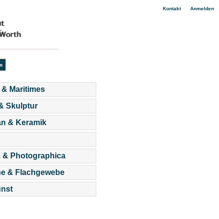
|
Kontakt
Anmelden
 & Maritimes
 & Skulptur
an & Keramik
 & Photographica
he & Flachgewebe
nst