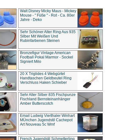
Walt Disney Micky Maus - Mickey
Mouse - " Füße " - Rot - Ca. 80er
Jahre - Deko
Sehr Schöner Alter Ring Aus 935
Silber Mit Weißen Und
Rubinfarbenen Steinen
Bronzefigur Vintage American
Football Pokal Marmor - Sockel
Signiert Milo
20 X Triglides 4 Webgürtel
Handtaschen Geldbeutel Ring
Verschluss Haken Schieber
Sehr Alter Silber 835 Fischpunze
Fischland Bernsteinanhänger
Amber Butterscotch
Email Ludwig Vierthaler Winhart
MÜnchen Jugendstil Cachepot
Art Nouveau 5c Wmf
French Jugendstil Schmetterling