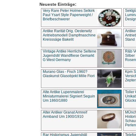
Neueste Einträge:
Very Rare Peter Holmes Selkirk
Sektgl
Paul Ysart Style Paperweight /
Lumina
Briefbeschwerer
Design
Antike Rarität Orig. Oesterwitz
Antike
Antriebsmodell Dampfmaschine
Antri
Kreisssäge Bakelit
Stand 
Vintage Antike Herrliche Seltene
R&b Vo
Jugendstil Wandfliese Gemarkt
Silber
G West Germany
Rosenm
Murano Glas - Fisch 1960?
Kpm S
Glaskunst Glasobjekt Mille Fiori
Versic
Zepter
Alte Antike Lupenmalerei
Toller
Miniaturmalerei Signiert Seguin
Unika
Um 1860/1880
Glücks
Alter Antiker Granat Armreif
MÜnch
Armband Um 1900/1910
Histor
Schaum
Perlen
Rar Historismus Jugendstil
Telefo