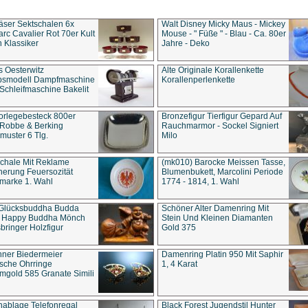
äser Sektschalen 6x
Walt Disney Micky Maus - Mickey
rc Cavalier Rot 70er Kult
Mouse - " Füße " - Blau - Ca. 80er
 Klassiker
Jahre - Deko
s Oesterwitz
Alte Originale Korallenkette
ebsmodell Dampfmaschine
Korallenperlenkette
Schleifmaschine Bakelit
rlegebesteck 800er
Bronzefigur Tierfigur Gepard Auf
 Robbe & Berking
Rauchmarmor - Sockel Signiert
uster 6 Tlg.
Milo
chale Mit Reklame
(mk010) Barocke Meissen Tasse,
herung Feuersozität
Blumenbukett, Marcolini Periode
marke 1. Wahl
1774 - 1814, 1. Wahl
 Glücksbuddha Budda
Schöner Alter Damenring Mit
t Happy Buddha Mönch
Stein Und Kleinen Diamanten
bringer Holzfigur
Gold 375
ner Biedermeier
Damenring Platin 950 Mit Saphir
ische Ohrringe
1, 4 Karat
gold 585 Granate Simili
nablage Telefonregal
Black Forest Jugendstil Hunter