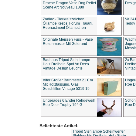
Drache Dragon Vase Dog Relief
Design
Scene Art Nouveau 1880
Zodiac - Tierkreiszeichen
Va 341
Öllampe Krebs, Forum Traiani,
Teddy 
Reenactment Öllämpchen
Originale Meissen Fuss - Vase
Wächt
Rosenmuster Mit Goldrand
Jugend
Messi
Bauhaus Tripod Steh Lampe
2x Ba
Holz Dreibein Spot Art Deco
Dreibe
Vintage Design Leuchte
Vintag
Alter Großer Barometer 21 Cm
Unger
Mit Holzfassung, Glas
Roe D
Geschliffen Vintage 5319 19
Ungerades 6 Ender Rehgeweih
Schön
Roe Deer Trophy 194 G
Roe D
Beliebteste Artikel:
Tripod Stehlampe Scheinwerfer
Stehleuchte Dreibein Holz Stativ