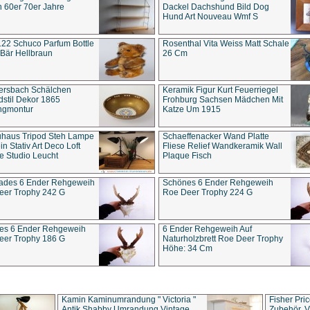
 60er 70er Jahre
Dackel Dachshund Bild Dog
Hund Art Nouveau Wmf S
22 Schuco Parfum Bottle
Rosenthal Vita Weiss Matt Schale
Bär Hellbraun
26 Cm
ersbach Schälchen
Keramik Figur Kurt Feuerriegel
stil Dekor 1865
Frohburg Sachsen Mädchen Mit
ngmontur
Katze Um 1915
uhaus Tripod Steh Lampe
Schaeffenacker Wand Platte
in Stativ Art Deco Loft
Fliese Relief Wandkeramik Wall
e Studio Leucht
Plaque Fisch
ades 6 Ender Rehgeweih
Schönes 6 Ender Rehgeweih
eer Trophy 242 G
Roe Deer Trophy 224 G
es 6 Ender Rehgeweih
6 Ender Rehgeweih Auf
eer Trophy 186 G
Naturholzbrett Roe Deer Trophy
Höhe: 34 Cm
Kamin Kaminumrandung " Victoria "
Fisher Pri
Antik Shabby Umrandung Vintage
Zubehör, V