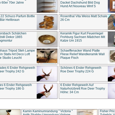
 60er 70er Jahre
Dackel Dachshund Bild Dog
Hund Art Nouveau Wmf S
22 Schuco Parfum Bottle
Rosenthal Vita Weiss Matt Schale
Bär Hellbraun
26 Cm
ersbach Schälchen
Keramik Figur Kurt Feuerriegel
stil Dekor 1865
Frohburg Sachsen Mädchen Mit
ngmontur
Katze Um 1915
uhaus Tripod Steh Lampe
Schaeffenacker Wand Platte
in Stativ Art Deco Loft
Fliese Relief Wandkeramik Wall
e Studio Leucht
Plaque Fisch
ades 6 Ender Rehgeweih
Schönes 6 Ender Rehgeweih
eer Trophy 242 G
Roe Deer Trophy 224 G
es 6 Ender Rehgeweih
6 Ender Rehgeweih Auf
eer Trophy 186 G
Naturholzbrett Roe Deer Trophy
Höhe: 34 Cm
Kamin Kaminumrandung " Victoria "
Fisher Pri
Antik Shabby Umrandung Vintage
Zubehör, V