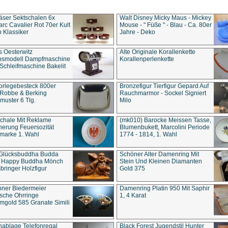
äser Sektschalen 6x
Walt Disney Micky Maus - Mickey
rc Cavalier Rot 70er Kult
Mouse - " Füße " - Blau - Ca. 80er
 Klassiker
Jahre - Deko
s Oesterwitz
Alte Originale Korallenkette
ebsmodell Dampfmaschine
Korallenperlenkette
Schleifmaschine Bakelit
rlegebesteck 800er
Bronzefigur Tierfigur Gepard Auf
 Robbe & Berking
Rauchmarmor - Sockel Signiert
uster 6 Tlg.
Milo
chale Mit Reklame
(mk010) Barocke Meissen Tasse,
herung Feuersozität
Blumenbukett, Marcolini Periode
marke 1. Wahl
1774 - 1814, 1. Wahl
 Glücksbuddha Budda
Schöner Alter Damenring Mit
t Happy Buddha Mönch
Stein Und Kleinen Diamanten
bringer Holzfigur
Gold 375
ner Biedermeier
Damenring Platin 950 Mit Saphir
ische Ohrringe
1, 4 Karat
gold 585 Granate Simili
nablage Telefonregal
Black Forest Jugendstil Hunter