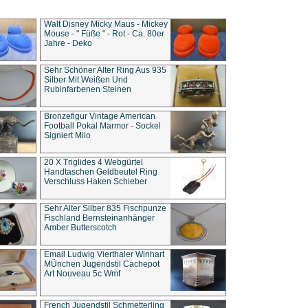
Walt Disney Micky Maus - Mickey
Mouse - " Füße " - Rot - Ca. 80er
Jahre - Deko
Sehr Schöner Alter Ring Aus 935
Silber Mit Weißen Und
Rubinfarbenen Steinen
Bronzefigur Vintage American
Football Pokal Marmor - Sockel
Signiert Milo
20 X Triglides 4 Webgürtel
Handtaschen Geldbeutel Ring
Verschluss Haken Schieber
Sehr Alter Silber 835 Fischpunze
Fischland Bernsteinanhänger
Amber Butterscotch
Email Ludwig Vierthaler Winhart
MÜnchen Jugendstil Cachepot
Art Nouveau 5c Wmf
French Jugendstil Schmetterling