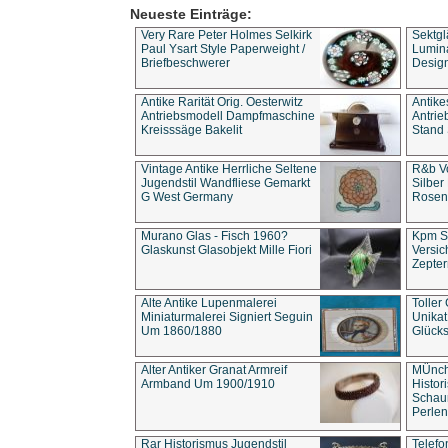
Neueste Einträge:
Very Rare Peter Holmes Selkirk
Sektgl
Paul Ysart Style Paperweight /
Lumina
Briefbeschwerer
Design
Antike Rarität Orig. Oesterwitz
Antike
Antriebsmodell Dampfmaschine
Antri
Kreisssäge Bakelit
Stand 
Vintage Antike Herrliche Seltene
R&b Vo
Jugendstil Wandfliese Gemarkt
Silber
G West Germany
Rosenm
Murano Glas - Fisch 1960?
Kpm S
Glaskunst Glasobjekt Mille Fiori
Versic
Zepter
Alte Antike Lupenmalerei
Toller
Miniaturmalerei Signiert Seguin
Unika
Um 1860/1880
Glücks
Alter Antiker Granat Armreif
MÜnch
Armband Um 1900/1910
Histor
Schaum
Perlen
Rar Historismus Jugendstil
Telefo