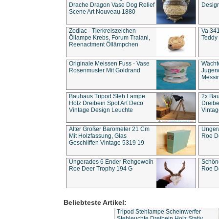
Drache Dragon Vase Dog Relief
Design
Scene Art Nouveau 1880
Zodiac - Tierkreiszeichen
Va 341
Öllampe Krebs, Forum Traiani,
Teddy 
Reenactment Öllämpchen
Originale Meissen Fuss - Vase
Wächt
Rosenmuster Mit Goldrand
Jugend
Messi
Bauhaus Tripod Steh Lampe
2x Ba
Holz Dreibein Spot Art Deco
Dreibe
Vintage Design Leuchte
Vintag
Alter Großer Barometer 21 Cm
Unger
Mit Holzfassung, Glas
Roe D
Geschliffen Vintage 5319 19
Ungerades 6 Ender Rehgeweih
Schön
Roe Deer Trophy 194 G
Roe D
Beliebteste Artikel:
Tripod Stehlampe Scheinwerfer
Stehleuchte Dreibein Holz Stativ