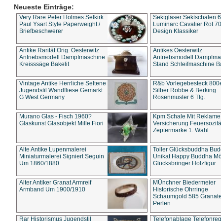
Neueste Einträge:
Very Rare Peter Holmes Selkirk
Sektgläser Sektschalen 
Paul Ysart Style Paperweight /
Luminarc Cavalier Rot 70
Briefbeschwerer
Design Klassiker
Antike Rarität Orig. Oesterwitz
Antikes Oesterwitz
Antriebsmodell Dampfmaschine
Antriebsmodell Dampfma
Kreisssäge Bakelit
Stand Schleifmaschine Ba
Vintage Antike Herrliche Seltene
R&b Vorlegebesteck 800
Jugendstil Wandfliese Gemarkt
Silber Robbe & Berking
G West Germany
Rosenmuster 6 Tlg.
Murano Glas - Fisch 1960?
Kpm Schale Mit Reklame
Glaskunst Glasobjekt Mille Fiori
Versicherung Feuersozitä
Zeptermarke 1. Wahl
Alte Antike Lupenmalerei
Toller Glücksbuddha Bu
Miniaturmalerei Signiert Seguin
Unikat Happy Buddha M
Um 1860/1880
Glücksbringer Holzfigur
Alter Antiker Granat Armreif
MÜnchner Biedermeier
Armband Um 1900/1910
Historische Ohrringe
Schaumgold 585 Granate 
Perlen
Rar Historismus Jugendstil
Telefonablage Telefonreg