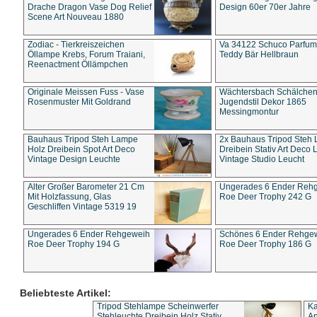
Drache Dragon Vase Dog Relief
Design 60er 70er Jahre
Scene Art Nouveau 1880
Zodiac - Tierkreiszeichen
Va 34122 Schuco Parfum 
Öllampe Krebs, Forum Traiani,
Teddy Bär Hellbraun
Reenactment Öllämpchen
Originale Meissen Fuss - Vase
Wächtersbach Schälche
Rosenmuster Mit Goldrand
Jugendstil Dekor 1865
Messingmontur
Bauhaus Tripod Steh Lampe
2x Bauhaus Tripod Steh
Holz Dreibein Spot Art Deco
Dreibein Stativ Art Deco L
Vintage Design Leuchte
Vintage Studio Leucht
Alter Großer Barometer 21 Cm
Ungerades 6 Ender Reh
Mit Holzfassung, Glas
Roe Deer Trophy 242 G
Geschliffen Vintage 5319 19
Ungerades 6 Ender Rehgeweih
Schönes 6 Ender Rehge
Roe Deer Trophy 194 G
Roe Deer Trophy 186 G
Beliebteste Artikel:
Tripod Stehlampe Scheinwerfer
Ka
Stehleuchte Dreibein Holz Stativ
An