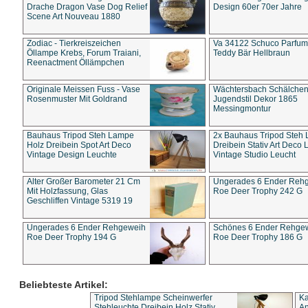
Drache Dragon Vase Dog Relief
Design 60er 70er Jahre
Scene Art Nouveau 1880
Zodiac - Tierkreiszeichen
Va 34122 Schuco Parfum 
Öllampe Krebs, Forum Traiani,
Teddy Bär Hellbraun
Reenactment Öllämpchen
Originale Meissen Fuss - Vase
Wächtersbach Schälche
Rosenmuster Mit Goldrand
Jugendstil Dekor 1865
Messingmontur
Bauhaus Tripod Steh Lampe
2x Bauhaus Tripod Steh
Holz Dreibein Spot Art Deco
Dreibein Stativ Art Deco L
Vintage Design Leuchte
Vintage Studio Leucht
Alter Großer Barometer 21 Cm
Ungerades 6 Ender Reh
Mit Holzfassung, Glas
Roe Deer Trophy 242 G
Geschliffen Vintage 5319 19
Ungerades 6 Ender Rehgeweih
Schönes 6 Ender Rehge
Roe Deer Trophy 194 G
Roe Deer Trophy 186 G
Beliebteste Artikel:
Tripod Stehlampe Scheinwerfer
Ka
Stehleuchte Dreibein Holz Stativ
An