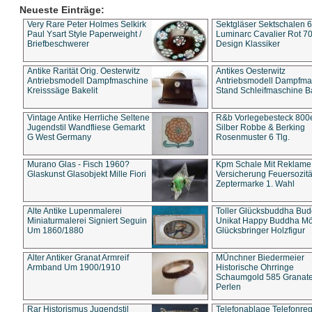
Neueste Einträge:
Very Rare Peter Holmes Selkirk
Sektgläser Sektschalen 
Paul Ysart Style Paperweight /
Luminarc Cavalier Rot 70
Briefbeschwerer
Design Klassiker
Antike Rarität Orig. Oesterwitz
Antikes Oesterwitz
Antriebsmodell Dampfmaschine
Antriebsmodell Dampfma
Kreisssäge Bakelit
Stand Schleifmaschine Ba
Vintage Antike Herrliche Seltene
R&b Vorlegebesteck 800
Jugendstil Wandfliese Gemarkt
Silber Robbe & Berking
G West Germany
Rosenmuster 6 Tlg.
Murano Glas - Fisch 1960?
Kpm Schale Mit Reklame
Glaskunst Glasobjekt Mille Fiori
Versicherung Feuersozitä
Zeptermarke 1. Wahl
Alte Antike Lupenmalerei
Toller Glücksbuddha Bu
Miniaturmalerei Signiert Seguin
Unikat Happy Buddha M
Um 1860/1880
Glücksbringer Holzfigur
Alter Antiker Granat Armreif
MÜnchner Biedermeier
Armband Um 1900/1910
Historische Ohrringe
Schaumgold 585 Granate 
Perlen
Rar Historismus Jugendstil
Telefonablage Telefonreg