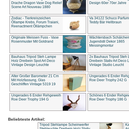
Drache Dragon Vase Dog Relief
Design 60er 70er Jahre
Scene Art Nouveau 1880
Zodiac - Tierkreiszeichen
Va 34122 Schuco Parfum 
Öllampe Krebs, Forum Traiani,
Teddy Bär Hellbraun
Reenactment Öllämpchen
Originale Meissen Fuss - Vase
Wächtersbach Schälche
Rosenmuster Mit Goldrand
Jugendstil Dekor 1865
Messingmontur
Bauhaus Tripod Steh Lampe
2x Bauhaus Tripod Steh
Holz Dreibein Spot Art Deco
Dreibein Stativ Art Deco L
Vintage Design Leuchte
Vintage Studio Leucht
Alter Großer Barometer 21 Cm
Ungerades 6 Ender Reh
Mit Holzfassung, Glas
Roe Deer Trophy 242 G
Geschliffen Vintage 5319 19
Ungerades 6 Ender Rehgeweih
Schönes 6 Ender Rehge
Roe Deer Trophy 194 G
Roe Deer Trophy 186 G
Beliebteste Artikel:
Tripod Stehlampe Scheinwerfer
Ka
Stehleuchte Dreibein Holz Stativ
An