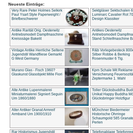
Neueste Einträge:
Very Rare Peter Holmes Selkirk
Sektgläser Sektschalen 
Paul Ysart Style Paperweight /
Luminarc Cavalier Rot 70
Briefbeschwerer
Design Klassiker
Antike Rarität Orig. Oesterwitz
Antikes Oesterwitz
Antriebsmodell Dampfmaschine
Antriebsmodell Dampfma
Kreisssäge Bakelit
Stand Schleifmaschine Ba
Vintage Antike Herrliche Seltene
R&b Vorlegebesteck 800
Jugendstil Wandfliese Gemarkt
Silber Robbe & Berking
G West Germany
Rosenmuster 6 Tlg.
Murano Glas - Fisch 1960?
Kpm Schale Mit Reklame
Glaskunst Glasobjekt Mille Fiori
Versicherung Feuersozitä
Zeptermarke 1. Wahl
Alte Antike Lupenmalerei
Toller Glücksbuddha Bu
Miniaturmalerei Signiert Seguin
Unikat Happy Buddha M
Um 1860/1880
Glücksbringer Holzfigur
Alter Antiker Granat Armreif
MÜnchner Biedermeier
Armband Um 1900/1910
Historische Ohrringe
Schaumgold 585 Granate 
Perlen
Rar Historismus Jugendstil
Telefonablage Telefonreg