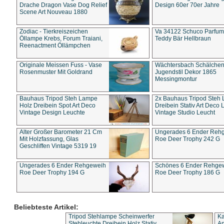
Drache Dragon Vase Dog Relief
Design 60er 70er Jahre
Scene Art Nouveau 1880
Zodiac - Tierkreiszeichen
Va 34122 Schuco Parfum 
Öllampe Krebs, Forum Traiani,
Teddy Bär Hellbraun
Reenactment Öllämpchen
Originale Meissen Fuss - Vase
Wächtersbach Schälche
Rosenmuster Mit Goldrand
Jugendstil Dekor 1865
Messingmontur
Bauhaus Tripod Steh Lampe
2x Bauhaus Tripod Steh
Holz Dreibein Spot Art Deco
Dreibein Stativ Art Deco L
Vintage Design Leuchte
Vintage Studio Leucht
Alter Großer Barometer 21 Cm
Ungerades 6 Ender Reh
Mit Holzfassung, Glas
Roe Deer Trophy 242 G
Geschliffen Vintage 5319 19
Ungerades 6 Ender Rehgeweih
Schönes 6 Ender Rehge
Roe Deer Trophy 194 G
Roe Deer Trophy 186 G
Beliebteste Artikel:
Tripod Stehlampe Scheinwerfer
Ka
Stehleuchte Dreibein Holz Stativ
An