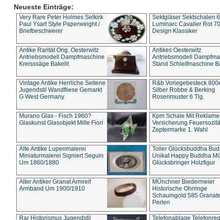
Neueste Einträge:
Very Rare Peter Holmes Selkirk
Sektgläser Sektschalen 
Paul Ysart Style Paperweight /
Luminarc Cavalier Rot 70
Briefbeschwerer
Design Klassiker
Antike Rarität Orig. Oesterwitz
Antikes Oesterwitz
Antriebsmodell Dampfmaschine
Antriebsmodell Dampfma
Kreisssäge Bakelit
Stand Schleifmaschine Ba
Vintage Antike Herrliche Seltene
R&b Vorlegebesteck 800
Jugendstil Wandfliese Gemarkt
Silber Robbe & Berking
G West Germany
Rosenmuster 6 Tlg.
Murano Glas - Fisch 1960?
Kpm Schale Mit Reklame
Glaskunst Glasobjekt Mille Fiori
Versicherung Feuersozitä
Zeptermarke 1. Wahl
Alte Antike Lupenmalerei
Toller Glücksbuddha Bu
Miniaturmalerei Signiert Seguin
Unikat Happy Buddha M
Um 1860/1880
Glücksbringer Holzfigur
Alter Antiker Granat Armreif
MÜnchner Biedermeier
Armband Um 1900/1910
Historische Ohrringe
Schaumgold 585 Granate 
Perlen
Rar Historismus Jugendstil
Telefonablage Telefonreg