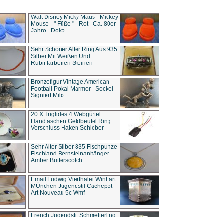
Walt Disney Micky Maus - Mickey
Mouse - " Füße " - Rot - Ca. 80er
Jahre - Deko
Sehr Schöner Alter Ring Aus 935
Silber Mit Weißen Und
Rubinfarbenen Steinen
Bronzefigur Vintage American
Football Pokal Marmor - Sockel
Signiert Milo
20 X Triglides 4 Webgürtel
Handtaschen Geldbeutel Ring
Verschluss Haken Schieber
Sehr Alter Silber 835 Fischpunze
Fischland Bernsteinanhänger
Amber Butterscotch
Email Ludwig Vierthaler Winhart
MÜnchen Jugendstil Cachepot
Art Nouveau 5c Wmf
French Jugendstil Schmetterling