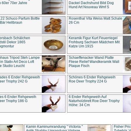
 60er 70er Jahre
Dackel Dachshund Bild Dog
Hund Art Nouveau Wmf S
22 Schuco Parfum Bottle
Rosenthal Vita Weiss Matt Schale
Bär Hellbraun
26 Cm
ersbach Schälchen
Keramik Figur Kurt Feuerriegel
stil Dekor 1865
Frohburg Sachsen Mädchen Mit
ngmontur
Katze Um 1915
uhaus Tripod Steh Lampe
Schaeffenacker Wand Platte
in Stativ Art Deco Loft
Fliese Relief Wandkeramik Wall
e Studio Leucht
Plaque Fisch
ades 6 Ender Rehgeweih
Schönes 6 Ender Rehgeweih
eer Trophy 242 G
Roe Deer Trophy 224 G
es 6 Ender Rehgeweih
6 Ender Rehgeweih Auf
eer Trophy 186 G
Naturholzbrett Roe Deer Trophy
Höhe: 34 Cm
Kamin Kaminumrandung " Victoria "
Fisher Pri
Antik Shabby Umrandung Vintage
Zubehör, V