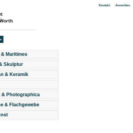
|
Kontakt
Anmelden
 & Maritimes
 & Skulptur
an & Keramik
 & Photographica
he & Flachgewebe
nst