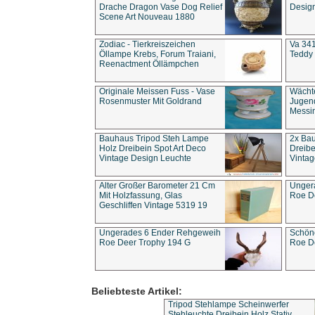
Drache Dragon Vase Dog Relief
Design
Scene Art Nouveau 1880
Zodiac - Tierkreiszeichen
Va 341
Öllampe Krebs, Forum Traiani,
Teddy 
Reenactment Öllämpchen
Originale Meissen Fuss - Vase
Wächt
Rosenmuster Mit Goldrand
Jugend
Messi
Bauhaus Tripod Steh Lampe
2x Ba
Holz Dreibein Spot Art Deco
Dreibe
Vintage Design Leuchte
Vintag
Alter Großer Barometer 21 Cm
Unger
Mit Holzfassung, Glas
Roe D
Geschliffen Vintage 5319 19
Ungerades 6 Ender Rehgeweih
Schön
Roe Deer Trophy 194 G
Roe D
Beliebteste Artikel:
Tripod Stehlampe Scheinwerfer
Stehleuchte Dreibein Holz Stativ