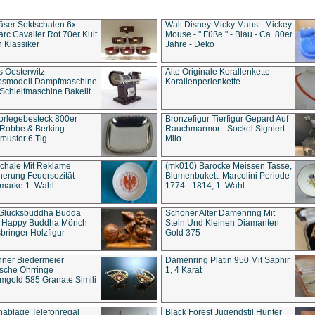
äser Sektschalen 6x
Walt Disney Micky Maus - Mickey
rc Cavalier Rot 70er Kult
Mouse - " Füße " - Blau - Ca. 80er
 Klassiker
Jahre - Deko
s Oesterwitz
Alte Originale Korallenkette
ebsmodell Dampfmaschine
Korallenperlenkette
Schleifmaschine Bakelit
rlegebesteck 800er
Bronzefigur Tierfigur Gepard Auf
 Robbe & Berking
Rauchmarmor - Sockel Signiert
uster 6 Tlg.
Milo
chale Mit Reklame
(mk010) Barocke Meissen Tasse,
herung Feuersozität
Blumenbukett, Marcolini Periode
marke 1. Wahl
1774 - 1814, 1. Wahl
 Glücksbuddha Budda
Schöner Alter Damenring Mit
t Happy Buddha Mönch
Stein Und Kleinen Diamanten
bringer Holzfigur
Gold 375
ner Biedermeier
Damenring Platin 950 Mit Saphir
ische Ohrringe
1, 4 Karat
gold 585 Granate Simili
nablage Telefonregal
Black Forest Jugendstil Hunter