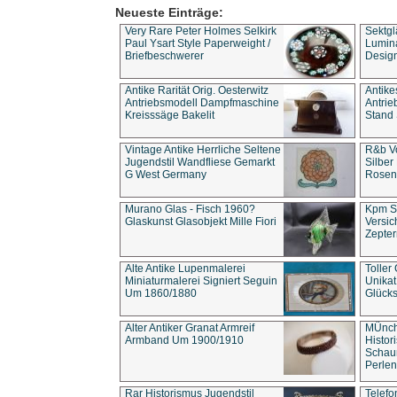
Neueste Einträge:
Very Rare Peter Holmes Selkirk
Sektgl
Paul Ysart Style Paperweight /
Lumina
Briefbeschwerer
Design
Antike Rarität Orig. Oesterwitz
Antike
Antriebsmodell Dampfmaschine
Antri
Kreisssäge Bakelit
Stand 
Vintage Antike Herrliche Seltene
R&b Vo
Jugendstil Wandfliese Gemarkt
Silber
G West Germany
Rosenm
Murano Glas - Fisch 1960?
Kpm S
Glaskunst Glasobjekt Mille Fiori
Versic
Zepter
Alte Antike Lupenmalerei
Toller
Miniaturmalerei Signiert Seguin
Unika
Um 1860/1880
Glücks
Alter Antiker Granat Armreif
MÜnch
Armband Um 1900/1910
Histor
Schaum
Perlen
Rar Historismus Jugendstil
Telefo