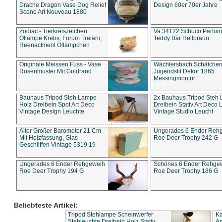
Drache Dragon Vase Dog Relief
Design 60er 70er Jahre
Scene Art Nouveau 1880
Zodiac - Tierkreiszeichen
Va 34122 Schuco Parfum 
Öllampe Krebs, Forum Traiani,
Teddy Bär Hellbraun
Reenactment Öllämpchen
Originale Meissen Fuss - Vase
Wächtersbach Schälche
Rosenmuster Mit Goldrand
Jugendstil Dekor 1865
Messingmontur
Bauhaus Tripod Steh Lampe
2x Bauhaus Tripod Steh
Holz Dreibein Spot Art Deco
Dreibein Stativ Art Deco L
Vintage Design Leuchte
Vintage Studio Leucht
Alter Großer Barometer 21 Cm
Ungerades 6 Ender Reh
Mit Holzfassung, Glas
Roe Deer Trophy 242 G
Geschliffen Vintage 5319 19
Ungerades 6 Ender Rehgeweih
Schönes 6 Ender Rehge
Roe Deer Trophy 194 G
Roe Deer Trophy 186 G
Beliebteste Artikel:
Tripod Stehlampe Scheinwerfer
Ka
Stehleuchte Dreibein Holz Stativ
An