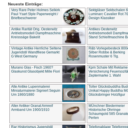
Neueste Einträge:
Very Rare Peter Holmes Selkirk
Sektgläser Sektschalen 
Paul Ysart Style Paperweight /
Luminarc Cavalier Rot 70
Briefbeschwerer
Design Klassiker
Antike Rarität Orig. Oesterwitz
Antikes Oesterwitz
Antriebsmodell Dampfmaschine
Antriebsmodell Dampfma
Kreisssäge Bakelit
Stand Schleifmaschine Ba
Vintage Antike Herrliche Seltene
R&b Vorlegebesteck 800
Jugendstil Wandfliese Gemarkt
Silber Robbe & Berking
G West Germany
Rosenmuster 6 Tlg.
Murano Glas - Fisch 1960?
Kpm Schale Mit Reklame
Glaskunst Glasobjekt Mille Fiori
Versicherung Feuersozitä
Zeptermarke 1. Wahl
Alte Antike Lupenmalerei
Toller Glücksbuddha Bu
Miniaturmalerei Signiert Seguin
Unikat Happy Buddha M
Um 1860/1880
Glücksbringer Holzfigur
Alter Antiker Granat Armreif
MÜnchner Biedermeier
Armband Um 1900/1910
Historische Ohrringe
Schaumgold 585 Granate 
Perlen
Rar Historismus Jugendstil
Telefonablage Telefonreg