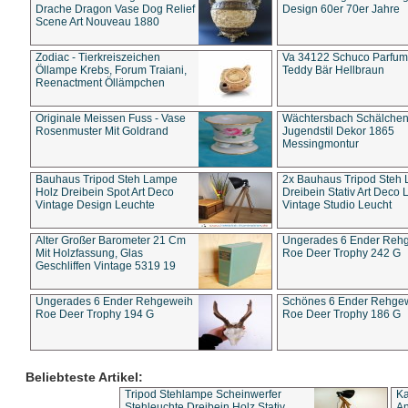
Drache Dragon Vase Dog Relief
Design 60er 70er Jahre
Scene Art Nouveau 1880
Zodiac - Tierkreiszeichen
Va 34122 Schuco Parfum 
Öllampe Krebs, Forum Traiani,
Teddy Bär Hellbraun
Reenactment Öllämpchen
Originale Meissen Fuss - Vase
Wächtersbach Schälche
Rosenmuster Mit Goldrand
Jugendstil Dekor 1865
Messingmontur
Bauhaus Tripod Steh Lampe
2x Bauhaus Tripod Steh
Holz Dreibein Spot Art Deco
Dreibein Stativ Art Deco L
Vintage Design Leuchte
Vintage Studio Leucht
Alter Großer Barometer 21 Cm
Ungerades 6 Ender Reh
Mit Holzfassung, Glas
Roe Deer Trophy 242 G
Geschliffen Vintage 5319 19
Ungerades 6 Ender Rehgeweih
Schönes 6 Ender Rehge
Roe Deer Trophy 194 G
Roe Deer Trophy 186 G
Beliebteste Artikel:
Tripod Stehlampe Scheinwerfer
Ka
Stehleuchte Dreibein Holz Stativ
An