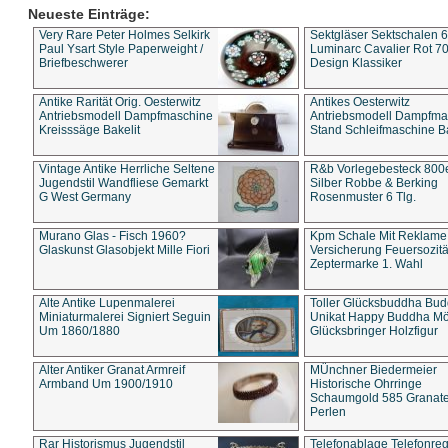
Neueste Einträge:
Very Rare Peter Holmes Selkirk
Sektgläser Sektschalen 
Paul Ysart Style Paperweight /
Luminarc Cavalier Rot 70
Briefbeschwerer
Design Klassiker
Antike Rarität Orig. Oesterwitz
Antikes Oesterwitz
Antriebsmodell Dampfmaschine
Antriebsmodell Dampfma
Kreisssäge Bakelit
Stand Schleifmaschine Ba
Vintage Antike Herrliche Seltene
R&b Vorlegebesteck 800
Jugendstil Wandfliese Gemarkt
Silber Robbe & Berking
G West Germany
Rosenmuster 6 Tlg.
Murano Glas - Fisch 1960?
Kpm Schale Mit Reklame
Glaskunst Glasobjekt Mille Fiori
Versicherung Feuersozitä
Zeptermarke 1. Wahl
Alte Antike Lupenmalerei
Toller Glücksbuddha Bu
Miniaturmalerei Signiert Seguin
Unikat Happy Buddha M
Um 1860/1880
Glücksbringer Holzfigur
Alter Antiker Granat Armreif
MÜnchner Biedermeier
Armband Um 1900/1910
Historische Ohrringe
Schaumgold 585 Granate 
Perlen
Rar Historismus Jugendstil
Telefonablage Telefonreg