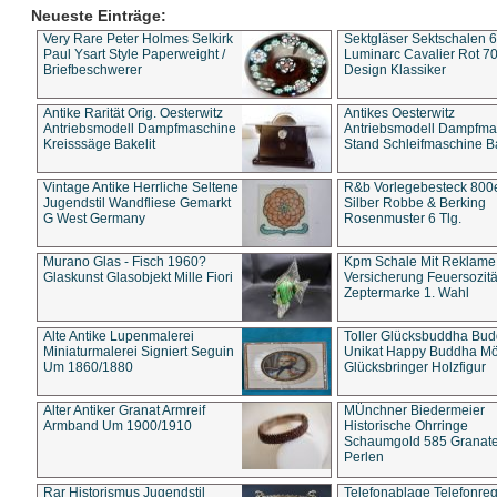
Neueste Einträge:
Very Rare Peter Holmes Selkirk
Sektgläser Sektschalen 
Paul Ysart Style Paperweight /
Luminarc Cavalier Rot 70
Briefbeschwerer
Design Klassiker
Antike Rarität Orig. Oesterwitz
Antikes Oesterwitz
Antriebsmodell Dampfmaschine
Antriebsmodell Dampfma
Kreisssäge Bakelit
Stand Schleifmaschine Ba
Vintage Antike Herrliche Seltene
R&b Vorlegebesteck 800
Jugendstil Wandfliese Gemarkt
Silber Robbe & Berking
G West Germany
Rosenmuster 6 Tlg.
Murano Glas - Fisch 1960?
Kpm Schale Mit Reklame
Glaskunst Glasobjekt Mille Fiori
Versicherung Feuersozitä
Zeptermarke 1. Wahl
Alte Antike Lupenmalerei
Toller Glücksbuddha Bu
Miniaturmalerei Signiert Seguin
Unikat Happy Buddha M
Um 1860/1880
Glücksbringer Holzfigur
Alter Antiker Granat Armreif
MÜnchner Biedermeier
Armband Um 1900/1910
Historische Ohrringe
Schaumgold 585 Granate 
Perlen
Rar Historismus Jugendstil
Telefonablage Telefonreg