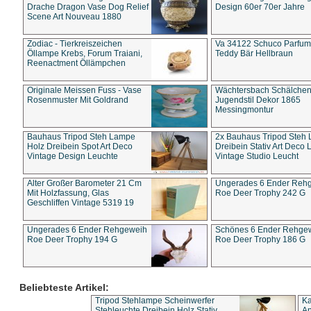
Drache Dragon Vase Dog Relief
Design 60er 70er Jahre
Scene Art Nouveau 1880
Zodiac - Tierkreiszeichen
Va 34122 Schuco Parfum 
Öllampe Krebs, Forum Traiani,
Teddy Bär Hellbraun
Reenactment Öllämpchen
Originale Meissen Fuss - Vase
Wächtersbach Schälche
Rosenmuster Mit Goldrand
Jugendstil Dekor 1865
Messingmontur
Bauhaus Tripod Steh Lampe
2x Bauhaus Tripod Steh
Holz Dreibein Spot Art Deco
Dreibein Stativ Art Deco L
Vintage Design Leuchte
Vintage Studio Leucht
Alter Großer Barometer 21 Cm
Ungerades 6 Ender Reh
Mit Holzfassung, Glas
Roe Deer Trophy 242 G
Geschliffen Vintage 5319 19
Ungerades 6 Ender Rehgeweih
Schönes 6 Ender Rehge
Roe Deer Trophy 194 G
Roe Deer Trophy 186 G
Beliebteste Artikel:
Tripod Stehlampe Scheinwerfer
Ka
Stehleuchte Dreibein Holz Stativ
An