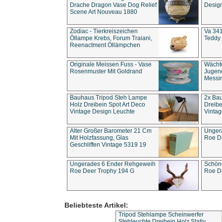
Drache Dragon Vase Dog Relief
Design
Scene Art Nouveau 1880
Zodiac - Tierkreiszeichen
Va 341
Öllampe Krebs, Forum Traiani,
Teddy 
Reenactment Öllämpchen
Originale Meissen Fuss - Vase
Wächt
Rosenmuster Mit Goldrand
Jugend
Messi
Bauhaus Tripod Steh Lampe
2x Ba
Holz Dreibein Spot Art Deco
Dreibe
Vintage Design Leuchte
Vintag
Alter Großer Barometer 21 Cm
Unger
Mit Holzfassung, Glas
Roe D
Geschliffen Vintage 5319 19
Ungerades 6 Ender Rehgeweih
Schön
Roe Deer Trophy 194 G
Roe D
Beliebteste Artikel:
Tripod Stehlampe Scheinwerfer
Stehleuchte Dreibein Holz Stativ