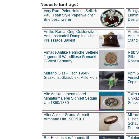
Neueste Einträge:
Very Rare Peter Holmes Selkirk
Sektgl
Paul Ysart Style Paperweight /
Lumina
Briefbeschwerer
Design
Antike Rarität Orig. Oesterwitz
Antike
Antriebsmodell Dampfmaschine
Antri
Kreisssäge Bakelit
Stand 
Vintage Antike Herrliche Seltene
R&b Vo
Jugendstil Wandfliese Gemarkt
Silber
G West Germany
Rosenm
Murano Glas - Fisch 1960?
Kpm S
Glaskunst Glasobjekt Mille Fiori
Versic
Zepter
Alte Antike Lupenmalerei
Toller
Miniaturmalerei Signiert Seguin
Unika
Um 1860/1880
Glücks
Alter Antiker Granat Armreif
MÜnch
Armband Um 1900/1910
Histor
Schaum
Perlen
Rar Historismus Jugendstil
Telefo