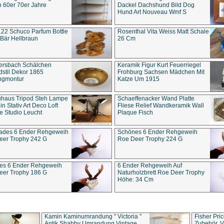
 60er 70er Jahre
Dackel Dachshund Bild Dog
Hund Art Nouveau Wmf S
22 Schuco Parfum Bottle
Rosenthal Vita Weiss Matt Schale
Bär Hellbraun
26 Cm
ersbach Schälchen
Keramik Figur Kurt Feuerriegel
stil Dekor 1865
Frohburg Sachsen Mädchen Mit
ngmontur
Katze Um 1915
uhaus Tripod Steh Lampe
Schaeffenacker Wand Platte
in Stativ Art Deco Loft
Fliese Relief Wandkeramik Wall
e Studio Leucht
Plaque Fisch
ades 6 Ender Rehgeweih
Schönes 6 Ender Rehgeweih
eer Trophy 242 G
Roe Deer Trophy 224 G
es 6 Ender Rehgeweih
6 Ender Rehgeweih Auf
eer Trophy 186 G
Naturholzbrett Roe Deer Trophy
Höhe: 34 Cm
Kamin Kaminumrandung " Victoria "
Fisher Pri
Antik Shabby Umrandung Vintage
Zubehör, V