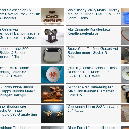
äser Sektschalen 6x
Walt Disney Micky Maus - Mickey
rc Cavalier Rot 70er Kult
Mouse - " Füße " - Blau - Ca. 80er
 Klassiker
Jahre - Deko
s Oesterwitz
Alte Originale Korallenkette
ebsmodell Dampfmaschine
Korallenperlenkette
Schleifmaschine Bakelit
rlegebesteck 800er
Bronzefigur Tierfigur Gepard Auf
 Robbe & Berking
Rauchmarmor - Sockel Signiert
uster 6 Tlg.
Milo
chale Mit Reklame
(mk010) Barocke Meissen Tasse,
herung Feuersozität
Blumenbukett, Marcolini Periode
marke 1. Wahl
1774 - 1814, 1. Wahl
 Glücksbuddha Budda
Schöner Alter Damenring Mit
t Happy Buddha Mönch
Stein Und Kleinen Diamanten
bringer Holzfigur
Gold 375
ner Biedermeier
Damenring Platin 950 Mit Saphir
ische Ohrringe
1, 4 Karat
gold 585 Granate Simili
nablage Telefonregal
Black Forest Jugendstil Hunter