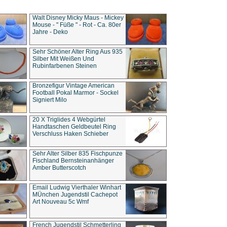
Walt Disney Micky Maus - Mickey
Mouse - " Füße " - Rot - Ca. 80er
Jahre - Deko
Sehr Schöner Alter Ring Aus 935
Silber Mit Weißen Und
Rubinfarbenen Steinen
Bronzefigur Vintage American
Football Pokal Marmor - Sockel
Signiert Milo
20 X Triglides 4 Webgürtel
Handtaschen Geldbeutel Ring
Verschluss Haken Schieber
Sehr Alter Silber 835 Fischpunze
Fischland Bernsteinanhänger
Amber Butterscotch
Email Ludwig Vierthaler Winhart
MÜnchen Jugendstil Cachepot
Art Nouveau 5c Wmf
French Jugendstil Schmetterling