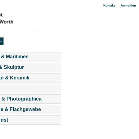
|
Kontakt
Anmelden
 & Maritimes
 & Skulptur
an & Keramik
 & Photographica
he & Flachgewebe
nst