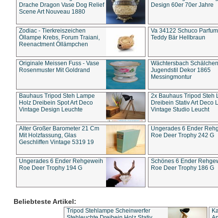
Drache Dragon Vase Dog Relief
Design 60er 70er Jahre
Scene Art Nouveau 1880
Zodiac - Tierkreiszeichen
Va 34122 Schuco Parfum 
Öllampe Krebs, Forum Traiani,
Teddy Bär Hellbraun
Reenactment Öllämpchen
Originale Meissen Fuss - Vase
Wächtersbach Schälche
Rosenmuster Mit Goldrand
Jugendstil Dekor 1865
Messingmontur
Bauhaus Tripod Steh Lampe
2x Bauhaus Tripod Steh
Holz Dreibein Spot Art Deco
Dreibein Stativ Art Deco L
Vintage Design Leuchte
Vintage Studio Leucht
Alter Großer Barometer 21 Cm
Ungerades 6 Ender Reh
Mit Holzfassung, Glas
Roe Deer Trophy 242 G
Geschliffen Vintage 5319 19
Ungerades 6 Ender Rehgeweih
Schönes 6 Ender Rehge
Roe Deer Trophy 194 G
Roe Deer Trophy 186 G
Beliebteste Artikel:
Tripod Stehlampe Scheinwerfer
Ka
Stehleuchte Dreibein Holz Stativ
An