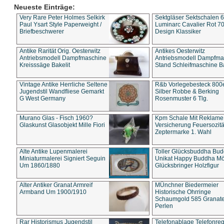
Neueste Einträge:
Very Rare Peter Holmes Selkirk
Sektgläser Sektschalen 
Paul Ysart Style Paperweight /
Luminarc Cavalier Rot 70
Briefbeschwerer
Design Klassiker
Antike Rarität Orig. Oesterwitz
Antikes Oesterwitz
Antriebsmodell Dampfmaschine
Antriebsmodell Dampfma
Kreisssäge Bakelit
Stand Schleifmaschine Ba
Vintage Antike Herrliche Seltene
R&b Vorlegebesteck 800
Jugendstil Wandfliese Gemarkt
Silber Robbe & Berking
G West Germany
Rosenmuster 6 Tlg.
Murano Glas - Fisch 1960?
Kpm Schale Mit Reklame
Glaskunst Glasobjekt Mille Fiori
Versicherung Feuersozitä
Zeptermarke 1. Wahl
Alte Antike Lupenmalerei
Toller Glücksbuddha Bu
Miniaturmalerei Signiert Seguin
Unikat Happy Buddha M
Um 1860/1880
Glücksbringer Holzfigur
Alter Antiker Granat Armreif
MÜnchner Biedermeier
Armband Um 1900/1910
Historische Ohrringe
Schaumgold 585 Granate 
Perlen
Rar Historismus Jugendstil
Telefonablage Telefonreg