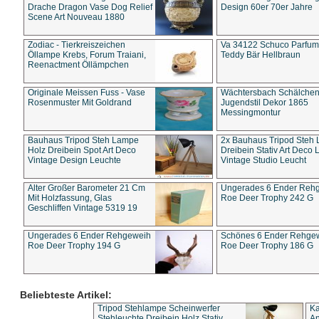
Drache Dragon Vase Dog Relief
Design 60er 70er Jahre
Scene Art Nouveau 1880
Zodiac - Tierkreiszeichen
Va 34122 Schuco Parfum 
Öllampe Krebs, Forum Traiani,
Teddy Bär Hellbraun
Reenactment Öllämpchen
Originale Meissen Fuss - Vase
Wächtersbach Schälche
Rosenmuster Mit Goldrand
Jugendstil Dekor 1865
Messingmontur
Bauhaus Tripod Steh Lampe
2x Bauhaus Tripod Steh
Holz Dreibein Spot Art Deco
Dreibein Stativ Art Deco L
Vintage Design Leuchte
Vintage Studio Leucht
Alter Großer Barometer 21 Cm
Ungerades 6 Ender Reh
Mit Holzfassung, Glas
Roe Deer Trophy 242 G
Geschliffen Vintage 5319 19
Ungerades 6 Ender Rehgeweih
Schönes 6 Ender Rehge
Roe Deer Trophy 194 G
Roe Deer Trophy 186 G
Beliebteste Artikel:
Tripod Stehlampe Scheinwerfer
Ka
Stehleuchte Dreibein Holz Stativ
An