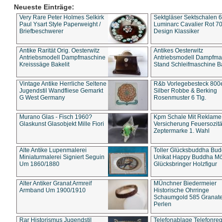
Neueste Einträge:
Very Rare Peter Holmes Selkirk
Sektgläser Sektschalen 
Paul Ysart Style Paperweight /
Luminarc Cavalier Rot 70
Briefbeschwerer
Design Klassiker
Antike Rarität Orig. Oesterwitz
Antikes Oesterwitz
Antriebsmodell Dampfmaschine
Antriebsmodell Dampfma
Kreisssäge Bakelit
Stand Schleifmaschine Ba
Vintage Antike Herrliche Seltene
R&b Vorlegebesteck 800
Jugendstil Wandfliese Gemarkt
Silber Robbe & Berking
G West Germany
Rosenmuster 6 Tlg.
Murano Glas - Fisch 1960?
Kpm Schale Mit Reklame
Glaskunst Glasobjekt Mille Fiori
Versicherung Feuersozitä
Zeptermarke 1. Wahl
Alte Antike Lupenmalerei
Toller Glücksbuddha Bu
Miniaturmalerei Signiert Seguin
Unikat Happy Buddha M
Um 1860/1880
Glücksbringer Holzfigur
Alter Antiker Granat Armreif
MÜnchner Biedermeier
Armband Um 1900/1910
Historische Ohrringe
Schaumgold 585 Granate 
Perlen
Rar Historismus Jugendstil
Telefonablage Telefonreg