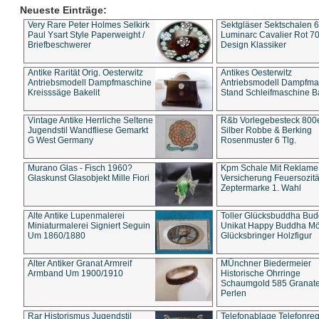
Neueste Einträge:
Very Rare Peter Holmes Selkirk
Sektgläser Sektschalen 
Paul Ysart Style Paperweight /
Luminarc Cavalier Rot 70
Briefbeschwerer
Design Klassiker
Antike Rarität Orig. Oesterwitz
Antikes Oesterwitz
Antriebsmodell Dampfmaschine
Antriebsmodell Dampfma
Kreisssäge Bakelit
Stand Schleifmaschine Ba
Vintage Antike Herrliche Seltene
R&b Vorlegebesteck 800
Jugendstil Wandfliese Gemarkt
Silber Robbe & Berking
G West Germany
Rosenmuster 6 Tlg.
Murano Glas - Fisch 1960?
Kpm Schale Mit Reklame
Glaskunst Glasobjekt Mille Fiori
Versicherung Feuersozitä
Zeptermarke 1. Wahl
Alte Antike Lupenmalerei
Toller Glücksbuddha Bu
Miniaturmalerei Signiert Seguin
Unikat Happy Buddha M
Um 1860/1880
Glücksbringer Holzfigur
Alter Antiker Granat Armreif
MÜnchner Biedermeier
Armband Um 1900/1910
Historische Ohrringe
Schaumgold 585 Granate 
Perlen
Rar Historismus Jugendstil
Telefonablage Telefonreg