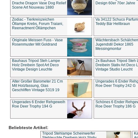
Drache Dragon Vase Dog Relief
Design 60er 70er Jahre
Scene Art Nouveau 1880
Zodiac - Tierkreiszeichen
Va 34122 Schuco Parfum 
Öllampe Krebs, Forum Traiani,
Teddy Bär Hellbraun
Reenactment Öllämpchen
Originale Meissen Fuss - Vase
Wächtersbach Schälche
Rosenmuster Mit Goldrand
Jugendstil Dekor 1865
Messingmontur
Bauhaus Tripod Steh Lampe
2x Bauhaus Tripod Steh
Holz Dreibein Spot Art Deco
Dreibein Stativ Art Deco L
Vintage Design Leuchte
Vintage Studio Leucht
Alter Großer Barometer 21 Cm
Ungerades 6 Ender Reh
Mit Holzfassung, Glas
Roe Deer Trophy 242 G
Geschliffen Vintage 5319 19
Ungerades 6 Ender Rehgeweih
Schönes 6 Ender Rehge
Roe Deer Trophy 194 G
Roe Deer Trophy 186 G
Beliebteste Artikel:
Tripod Stehlampe Scheinwerfer
Ka
Stehleuchte Dreibein Holz Stativ
An