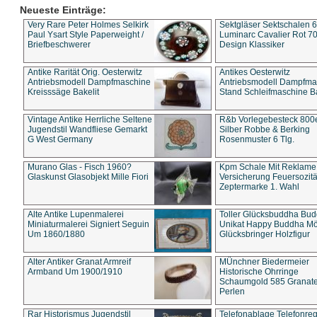
Neueste Einträge:
Very Rare Peter Holmes Selkirk
Sektgläser Sektschalen 
Paul Ysart Style Paperweight /
Luminarc Cavalier Rot 70
Briefbeschwerer
Design Klassiker
Antike Rarität Orig. Oesterwitz
Antikes Oesterwitz
Antriebsmodell Dampfmaschine
Antriebsmodell Dampfma
Kreisssäge Bakelit
Stand Schleifmaschine Ba
Vintage Antike Herrliche Seltene
R&b Vorlegebesteck 800
Jugendstil Wandfliese Gemarkt
Silber Robbe & Berking
G West Germany
Rosenmuster 6 Tlg.
Murano Glas - Fisch 1960?
Kpm Schale Mit Reklame
Glaskunst Glasobjekt Mille Fiori
Versicherung Feuersozitä
Zeptermarke 1. Wahl
Alte Antike Lupenmalerei
Toller Glücksbuddha Bu
Miniaturmalerei Signiert Seguin
Unikat Happy Buddha M
Um 1860/1880
Glücksbringer Holzfigur
Alter Antiker Granat Armreif
MÜnchner Biedermeier
Armband Um 1900/1910
Historische Ohrringe
Schaumgold 585 Granate 
Perlen
Rar Historismus Jugendstil
Telefonablage Telefonreg