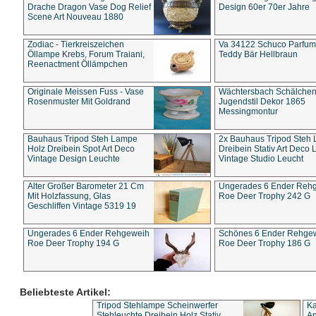
Drache Dragon Vase Dog Relief
Design 60er 70er Jahre
Scene Art Nouveau 1880
Zodiac - Tierkreiszeichen
Va 34122 Schuco Parfum 
Öllampe Krebs, Forum Traiani,
Teddy Bär Hellbraun
Reenactment Öllämpchen
Originale Meissen Fuss - Vase
Wächtersbach Schälche
Rosenmuster Mit Goldrand
Jugendstil Dekor 1865
Messingmontur
Bauhaus Tripod Steh Lampe
2x Bauhaus Tripod Steh
Holz Dreibein Spot Art Deco
Dreibein Stativ Art Deco L
Vintage Design Leuchte
Vintage Studio Leucht
Alter Großer Barometer 21 Cm
Ungerades 6 Ender Reh
Mit Holzfassung, Glas
Roe Deer Trophy 242 G
Geschliffen Vintage 5319 19
Ungerades 6 Ender Rehgeweih
Schönes 6 Ender Rehge
Roe Deer Trophy 194 G
Roe Deer Trophy 186 G
Beliebteste Artikel:
Tripod Stehlampe Scheinwerfer
Ka
Stehleuchte Dreibein Holz Stativ
An