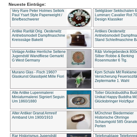
Neueste Einträge:
Very Rare Peter Holmes Selkirk
Sektgläser Sektschalen 
Paul Ysart Style Paperweight /
Luminarc Cavalier Rot 70
Briefbeschwerer
Design Klassiker
Antike Rarität Orig. Oesterwitz
Antikes Oesterwitz
Antriebsmodell Dampfmaschine
Antriebsmodell Dampfma
Kreisssäge Bakelit
Stand Schleifmaschine Ba
Vintage Antike Herrliche Seltene
R&b Vorlegebesteck 800
Jugendstil Wandfliese Gemarkt
Silber Robbe & Berking
G West Germany
Rosenmuster 6 Tlg.
Murano Glas - Fisch 1960?
Kpm Schale Mit Reklame
Glaskunst Glasobjekt Mille Fiori
Versicherung Feuersozitä
Zeptermarke 1. Wahl
Alte Antike Lupenmalerei
Toller Glücksbuddha Bu
Miniaturmalerei Signiert Seguin
Unikat Happy Buddha M
Um 1860/1880
Glücksbringer Holzfigur
Alter Antiker Granat Armreif
MÜnchner Biedermeier
Armband Um 1900/1910
Historische Ohrringe
Schaumgold 585 Granate 
Perlen
Rar Historismus Jugendstil
Telefonablage Telefonreg