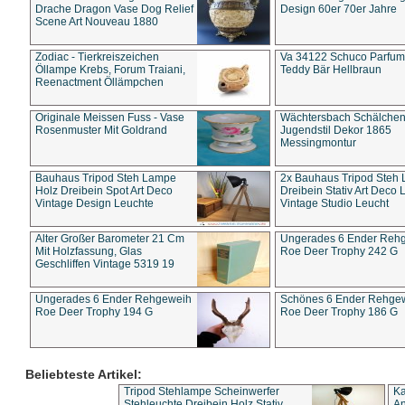
Drache Dragon Vase Dog Relief
Design 60er 70er Jahre
Scene Art Nouveau 1880
Zodiac - Tierkreiszeichen
Va 34122 Schuco Parfum 
Öllampe Krebs, Forum Traiani,
Teddy Bär Hellbraun
Reenactment Öllämpchen
Originale Meissen Fuss - Vase
Wächtersbach Schälche
Rosenmuster Mit Goldrand
Jugendstil Dekor 1865
Messingmontur
Bauhaus Tripod Steh Lampe
2x Bauhaus Tripod Steh
Holz Dreibein Spot Art Deco
Dreibein Stativ Art Deco L
Vintage Design Leuchte
Vintage Studio Leucht
Alter Großer Barometer 21 Cm
Ungerades 6 Ender Reh
Mit Holzfassung, Glas
Roe Deer Trophy 242 G
Geschliffen Vintage 5319 19
Ungerades 6 Ender Rehgeweih
Schönes 6 Ender Rehge
Roe Deer Trophy 194 G
Roe Deer Trophy 186 G
Beliebteste Artikel:
Tripod Stehlampe Scheinwerfer
Ka
Stehleuchte Dreibein Holz Stativ
An