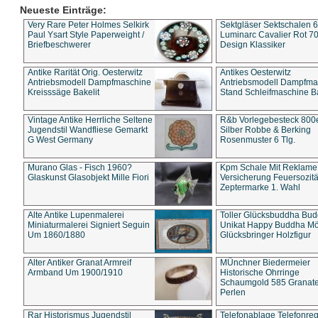
Neueste Einträge:
Very Rare Peter Holmes Selkirk
Sektgläser Sektschalen 
Paul Ysart Style Paperweight /
Luminarc Cavalier Rot 70
Briefbeschwerer
Design Klassiker
Antike Rarität Orig. Oesterwitz
Antikes Oesterwitz
Antriebsmodell Dampfmaschine
Antriebsmodell Dampfma
Kreisssäge Bakelit
Stand Schleifmaschine Ba
Vintage Antike Herrliche Seltene
R&b Vorlegebesteck 800
Jugendstil Wandfliese Gemarkt
Silber Robbe & Berking
G West Germany
Rosenmuster 6 Tlg.
Murano Glas - Fisch 1960?
Kpm Schale Mit Reklame
Glaskunst Glasobjekt Mille Fiori
Versicherung Feuersozitä
Zeptermarke 1. Wahl
Alte Antike Lupenmalerei
Toller Glücksbuddha Bu
Miniaturmalerei Signiert Seguin
Unikat Happy Buddha M
Um 1860/1880
Glücksbringer Holzfigur
Alter Antiker Granat Armreif
MÜnchner Biedermeier
Armband Um 1900/1910
Historische Ohrringe
Schaumgold 585 Granate 
Perlen
Rar Historismus Jugendstil
Telefonablage Telefonreg