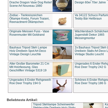
Drache Dragon Vase Dog Relief
Design 60er 70er Jahre
Scene Art Nouveau 1880
Zodiac - Tierkreiszeichen
Va 34122 Schuco Parfum 
Öllampe Krebs, Forum Traiani,
Teddy Bär Hellbraun
Reenactment Öllämpchen
Originale Meissen Fuss - Vase
Wächtersbach Schälche
Rosenmuster Mit Goldrand
Jugendstil Dekor 1865
Messingmontur
Bauhaus Tripod Steh Lampe
2x Bauhaus Tripod Steh
Holz Dreibein Spot Art Deco
Dreibein Stativ Art Deco L
Vintage Design Leuchte
Vintage Studio Leucht
Alter Großer Barometer 21 Cm
Ungerades 6 Ender Reh
Mit Holzfassung, Glas
Roe Deer Trophy 242 G
Geschliffen Vintage 5319 19
Ungerades 6 Ender Rehgeweih
Schönes 6 Ender Rehge
Roe Deer Trophy 194 G
Roe Deer Trophy 186 G
Beliebteste Artikel:
Tripod Stehlampe Scheinwerfer
Ka
Stehleuchte Dreibein Holz Stativ
An