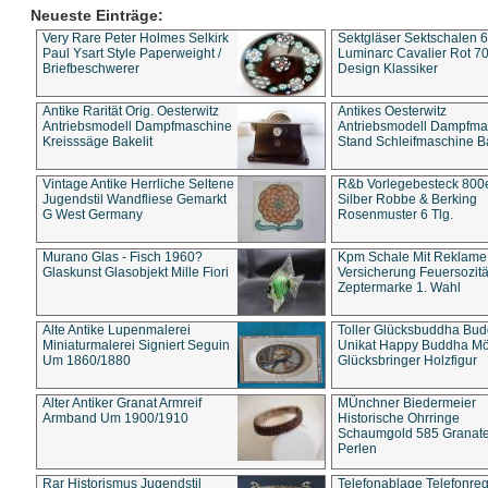
Neueste Einträge:
Very Rare Peter Holmes Selkirk
Sektgläser Sektschalen 
Paul Ysart Style Paperweight /
Luminarc Cavalier Rot 70
Briefbeschwerer
Design Klassiker
Antike Rarität Orig. Oesterwitz
Antikes Oesterwitz
Antriebsmodell Dampfmaschine
Antriebsmodell Dampfma
Kreisssäge Bakelit
Stand Schleifmaschine Ba
Vintage Antike Herrliche Seltene
R&b Vorlegebesteck 800
Jugendstil Wandfliese Gemarkt
Silber Robbe & Berking
G West Germany
Rosenmuster 6 Tlg.
Murano Glas - Fisch 1960?
Kpm Schale Mit Reklame
Glaskunst Glasobjekt Mille Fiori
Versicherung Feuersozitä
Zeptermarke 1. Wahl
Alte Antike Lupenmalerei
Toller Glücksbuddha Bu
Miniaturmalerei Signiert Seguin
Unikat Happy Buddha M
Um 1860/1880
Glücksbringer Holzfigur
Alter Antiker Granat Armreif
MÜnchner Biedermeier
Armband Um 1900/1910
Historische Ohrringe
Schaumgold 585 Granate 
Perlen
Rar Historismus Jugendstil
Telefonablage Telefonreg