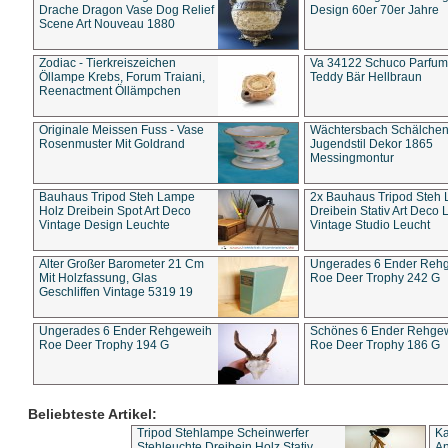
Drache Dragon Vase Dog Relief
Design 60er 70er Jahre
Scene Art Nouveau 1880
Zodiac - Tierkreiszeichen
Va 34122 Schuco Parfum 
Öllampe Krebs, Forum Traiani,
Teddy Bär Hellbraun
Reenactment Öllämpchen
Originale Meissen Fuss - Vase
Wächtersbach Schälche
Rosenmuster Mit Goldrand
Jugendstil Dekor 1865
Messingmontur
Bauhaus Tripod Steh Lampe
2x Bauhaus Tripod Steh
Holz Dreibein Spot Art Deco
Dreibein Stativ Art Deco L
Vintage Design Leuchte
Vintage Studio Leucht
Alter Großer Barometer 21 Cm
Ungerades 6 Ender Reh
Mit Holzfassung, Glas
Roe Deer Trophy 242 G
Geschliffen Vintage 5319 19
Ungerades 6 Ender Rehgeweih
Schönes 6 Ender Rehge
Roe Deer Trophy 194 G
Roe Deer Trophy 186 G
Beliebteste Artikel:
Tripod Stehlampe Scheinwerfer
Ka
Stehleuchte Dreibein Holz Stativ
An