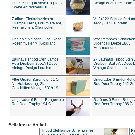
Drache Dragon Vase Dog Relief
Design 60er 70er Jahre
Scene Art Nouveau 1880
Zodiac - Tierkreiszeichen
Va 34122 Schuco Parfum 
Öllampe Krebs, Forum Traiani,
Teddy Bär Hellbraun
Reenactment Öllämpchen
Originale Meissen Fuss - Vase
Wächtersbach Schälche
Rosenmuster Mit Goldrand
Jugendstil Dekor 1865
Messingmontur
Bauhaus Tripod Steh Lampe
2x Bauhaus Tripod Steh
Holz Dreibein Spot Art Deco
Dreibein Stativ Art Deco L
Vintage Design Leuchte
Vintage Studio Leucht
Alter Großer Barometer 21 Cm
Ungerades 6 Ender Reh
Mit Holzfassung, Glas
Roe Deer Trophy 242 G
Geschliffen Vintage 5319 19
Ungerades 6 Ender Rehgeweih
Schönes 6 Ender Rehge
Roe Deer Trophy 194 G
Roe Deer Trophy 186 G
Beliebteste Artikel:
Tripod Stehlampe Scheinwerfer
Ka
Stehleuchte Dreibein Holz Stativ
An