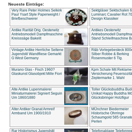
Neueste Einträge:
Very Rare Peter Holmes Selkirk
Sektgläser Sektschalen 
Paul Ysart Style Paperweight /
Luminarc Cavalier Rot 70
Briefbeschwerer
Design Klassiker
Antike Rarität Orig. Oesterwitz
Antikes Oesterwitz
Antriebsmodell Dampfmaschine
Antriebsmodell Dampfma
Kreisssäge Bakelit
Stand Schleifmaschine Ba
Vintage Antike Herrliche Seltene
R&b Vorlegebesteck 800
Jugendstil Wandfliese Gemarkt
Silber Robbe & Berking
G West Germany
Rosenmuster 6 Tlg.
Murano Glas - Fisch 1960?
Kpm Schale Mit Reklame
Glaskunst Glasobjekt Mille Fiori
Versicherung Feuersozitä
Zeptermarke 1. Wahl
Alte Antike Lupenmalerei
Toller Glücksbuddha Bu
Miniaturmalerei Signiert Seguin
Unikat Happy Buddha M
Um 1860/1880
Glücksbringer Holzfigur
Alter Antiker Granat Armreif
MÜnchner Biedermeier
Armband Um 1900/1910
Historische Ohrringe
Schaumgold 585 Granate 
Perlen
Rar Historismus Jugendstil
Telefonablage Telefonreg