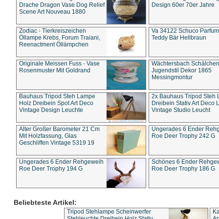
Drache Dragon Vase Dog Relief
Design 60er 70er Jahre
Scene Art Nouveau 1880
Zodiac - Tierkreiszeichen
Va 34122 Schuco Parfum 
Öllampe Krebs, Forum Traiani,
Teddy Bär Hellbraun
Reenactment Öllämpchen
Originale Meissen Fuss - Vase
Wächtersbach Schälche
Rosenmuster Mit Goldrand
Jugendstil Dekor 1865
Messingmontur
Bauhaus Tripod Steh Lampe
2x Bauhaus Tripod Steh
Holz Dreibein Spot Art Deco
Dreibein Stativ Art Deco L
Vintage Design Leuchte
Vintage Studio Leucht
Alter Großer Barometer 21 Cm
Ungerades 6 Ender Reh
Mit Holzfassung, Glas
Roe Deer Trophy 242 G
Geschliffen Vintage 5319 19
Ungerades 6 Ender Rehgeweih
Schönes 6 Ender Rehge
Roe Deer Trophy 194 G
Roe Deer Trophy 186 G
Beliebteste Artikel:
Tripod Stehlampe Scheinwerfer
Ka
Stehleuchte Dreibein Holz Stativ
An