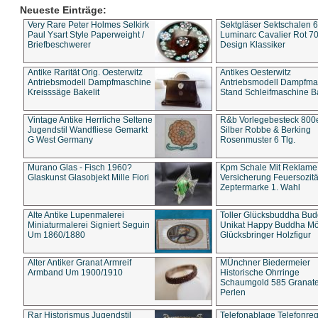
Neueste Einträge:
Very Rare Peter Holmes Selkirk
Sektgläser Sektschalen 
Paul Ysart Style Paperweight /
Luminarc Cavalier Rot 70
Briefbeschwerer
Design Klassiker
Antike Rarität Orig. Oesterwitz
Antikes Oesterwitz
Antriebsmodell Dampfmaschine
Antriebsmodell Dampfma
Kreisssäge Bakelit
Stand Schleifmaschine Ba
Vintage Antike Herrliche Seltene
R&b Vorlegebesteck 800
Jugendstil Wandfliese Gemarkt
Silber Robbe & Berking
G West Germany
Rosenmuster 6 Tlg.
Murano Glas - Fisch 1960?
Kpm Schale Mit Reklame
Glaskunst Glasobjekt Mille Fiori
Versicherung Feuersozitä
Zeptermarke 1. Wahl
Alte Antike Lupenmalerei
Toller Glücksbuddha Bu
Miniaturmalerei Signiert Seguin
Unikat Happy Buddha M
Um 1860/1880
Glücksbringer Holzfigur
Alter Antiker Granat Armreif
MÜnchner Biedermeier
Armband Um 1900/1910
Historische Ohrringe
Schaumgold 585 Granate 
Perlen
Rar Historismus Jugendstil
Telefonablage Telefonreg