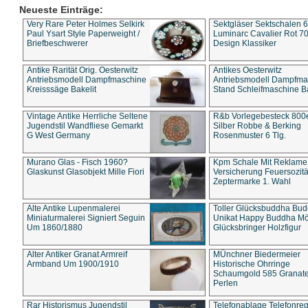
Neueste Einträge:
Very Rare Peter Holmes Selkirk
Sektgläser Sektschalen 
Paul Ysart Style Paperweight /
Luminarc Cavalier Rot 70
Briefbeschwerer
Design Klassiker
Antike Rarität Orig. Oesterwitz
Antikes Oesterwitz
Antriebsmodell Dampfmaschine
Antriebsmodell Dampfma
Kreisssäge Bakelit
Stand Schleifmaschine Ba
Vintage Antike Herrliche Seltene
R&b Vorlegebesteck 800
Jugendstil Wandfliese Gemarkt
Silber Robbe & Berking
G West Germany
Rosenmuster 6 Tlg.
Murano Glas - Fisch 1960?
Kpm Schale Mit Reklame
Glaskunst Glasobjekt Mille Fiori
Versicherung Feuersozitä
Zeptermarke 1. Wahl
Alte Antike Lupenmalerei
Toller Glücksbuddha Bu
Miniaturmalerei Signiert Seguin
Unikat Happy Buddha M
Um 1860/1880
Glücksbringer Holzfigur
Alter Antiker Granat Armreif
MÜnchner Biedermeier
Armband Um 1900/1910
Historische Ohrringe
Schaumgold 585 Granate 
Perlen
Rar Historismus Jugendstil
Telefonablage Telefonreg