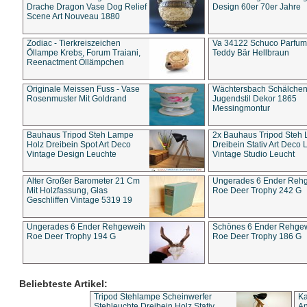
Drache Dragon Vase Dog Relief
Design 60er 70er Jahre
Scene Art Nouveau 1880
Zodiac - Tierkreiszeichen
Va 34122 Schuco Parfum 
Öllampe Krebs, Forum Traiani,
Teddy Bär Hellbraun
Reenactment Öllämpchen
Originale Meissen Fuss - Vase
Wächtersbach Schälche
Rosenmuster Mit Goldrand
Jugendstil Dekor 1865
Messingmontur
Bauhaus Tripod Steh Lampe
2x Bauhaus Tripod Steh
Holz Dreibein Spot Art Deco
Dreibein Stativ Art Deco L
Vintage Design Leuchte
Vintage Studio Leucht
Alter Großer Barometer 21 Cm
Ungerades 6 Ender Reh
Mit Holzfassung, Glas
Roe Deer Trophy 242 G
Geschliffen Vintage 5319 19
Ungerades 6 Ender Rehgeweih
Schönes 6 Ender Rehge
Roe Deer Trophy 194 G
Roe Deer Trophy 186 G
Beliebteste Artikel:
Tripod Stehlampe Scheinwerfer
Ka
Stehleuchte Dreibein Holz Stativ
An