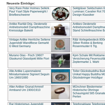
Neueste Einträge:
Very Rare Peter Holmes Selkirk
Sektgläser Sektschalen 
Paul Ysart Style Paperweight /
Luminarc Cavalier Rot 70
Briefbeschwerer
Design Klassiker
Antike Rarität Orig. Oesterwitz
Antikes Oesterwitz
Antriebsmodell Dampfmaschine
Antriebsmodell Dampfma
Kreisssäge Bakelit
Stand Schleifmaschine Ba
Vintage Antike Herrliche Seltene
R&b Vorlegebesteck 800
Jugendstil Wandfliese Gemarkt
Silber Robbe & Berking
G West Germany
Rosenmuster 6 Tlg.
Murano Glas - Fisch 1960?
Kpm Schale Mit Reklame
Glaskunst Glasobjekt Mille Fiori
Versicherung Feuersozitä
Zeptermarke 1. Wahl
Alte Antike Lupenmalerei
Toller Glücksbuddha Bu
Miniaturmalerei Signiert Seguin
Unikat Happy Buddha M
Um 1860/1880
Glücksbringer Holzfigur
Alter Antiker Granat Armreif
MÜnchner Biedermeier
Armband Um 1900/1910
Historische Ohrringe
Schaumgold 585 Granate 
Perlen
Rar Historismus Jugendstil
Telefonablage Telefonreg