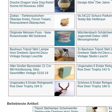
Drache Dragon Vase Dog Relief
Design 60er 70er Jahre
Scene Art Nouveau 1880
Zodiac - Tierkreiszeichen
Va 34122 Schuco Parfum 
Öllampe Krebs, Forum Traiani,
Teddy Bär Hellbraun
Reenactment Öllämpchen
Originale Meissen Fuss - Vase
Wächtersbach Schälche
Rosenmuster Mit Goldrand
Jugendstil Dekor 1865
Messingmontur
Bauhaus Tripod Steh Lampe
2x Bauhaus Tripod Steh
Holz Dreibein Spot Art Deco
Dreibein Stativ Art Deco L
Vintage Design Leuchte
Vintage Studio Leucht
Alter Großer Barometer 21 Cm
Ungerades 6 Ender Reh
Mit Holzfassung, Glas
Roe Deer Trophy 242 G
Geschliffen Vintage 5319 19
Ungerades 6 Ender Rehgeweih
Schönes 6 Ender Rehge
Roe Deer Trophy 194 G
Roe Deer Trophy 186 G
Beliebteste Artikel:
Tripod Stehlampe Scheinwerfer
Ka
Stehleuchte Dreibein Holz Stativ
An