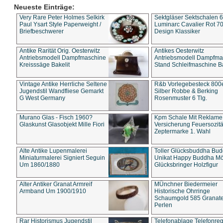
Neueste Einträge:
Very Rare Peter Holmes Selkirk
Sektgläser Sektschalen 
Paul Ysart Style Paperweight /
Luminarc Cavalier Rot 70
Briefbeschwerer
Design Klassiker
Antike Rarität Orig. Oesterwitz
Antikes Oesterwitz
Antriebsmodell Dampfmaschine
Antriebsmodell Dampfma
Kreisssäge Bakelit
Stand Schleifmaschine Ba
Vintage Antike Herrliche Seltene
R&b Vorlegebesteck 800
Jugendstil Wandfliese Gemarkt
Silber Robbe & Berking
G West Germany
Rosenmuster 6 Tlg.
Murano Glas - Fisch 1960?
Kpm Schale Mit Reklame
Glaskunst Glasobjekt Mille Fiori
Versicherung Feuersozitä
Zeptermarke 1. Wahl
Alte Antike Lupenmalerei
Toller Glücksbuddha Bu
Miniaturmalerei Signiert Seguin
Unikat Happy Buddha M
Um 1860/1880
Glücksbringer Holzfigur
Alter Antiker Granat Armreif
MÜnchner Biedermeier
Armband Um 1900/1910
Historische Ohrringe
Schaumgold 585 Granate 
Perlen
Rar Historismus Jugendstil
Telefonablage Telefonreg