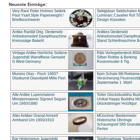
Neueste Einträge:
Very Rare Peter Holmes Selkirk
Sektgläser Sektschalen 
Paul Ysart Style Paperweight /
Luminarc Cavalier Rot 70
Briefbeschwerer
Design Klassiker
Antike Rarität Orig. Oesterwitz
Antikes Oesterwitz
Antriebsmodell Dampfmaschine
Antriebsmodell Dampfma
Kreisssäge Bakelit
Stand Schleifmaschine Ba
Vintage Antike Herrliche Seltene
R&b Vorlegebesteck 800
Jugendstil Wandfliese Gemarkt
Silber Robbe & Berking
G West Germany
Rosenmuster 6 Tlg.
Murano Glas - Fisch 1960?
Kpm Schale Mit Reklame
Glaskunst Glasobjekt Mille Fiori
Versicherung Feuersozitä
Zeptermarke 1. Wahl
Alte Antike Lupenmalerei
Toller Glücksbuddha Bu
Miniaturmalerei Signiert Seguin
Unikat Happy Buddha M
Um 1860/1880
Glücksbringer Holzfigur
Alter Antiker Granat Armreif
MÜnchner Biedermeier
Armband Um 1900/1910
Historische Ohrringe
Schaumgold 585 Granate 
Perlen
Rar Historismus Jugendstil
Telefonablage Telefonreg