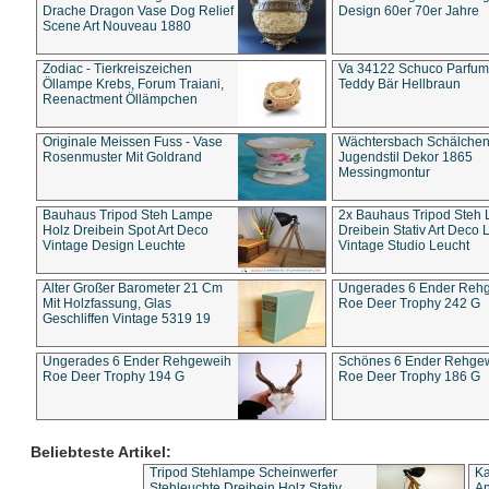
Drache Dragon Vase Dog Relief
Design 60er 70er Jahre
Scene Art Nouveau 1880
Zodiac - Tierkreiszeichen
Va 34122 Schuco Parfum 
Öllampe Krebs, Forum Traiani,
Teddy Bär Hellbraun
Reenactment Öllämpchen
Originale Meissen Fuss - Vase
Wächtersbach Schälche
Rosenmuster Mit Goldrand
Jugendstil Dekor 1865
Messingmontur
Bauhaus Tripod Steh Lampe
2x Bauhaus Tripod Steh
Holz Dreibein Spot Art Deco
Dreibein Stativ Art Deco L
Vintage Design Leuchte
Vintage Studio Leucht
Alter Großer Barometer 21 Cm
Ungerades 6 Ender Reh
Mit Holzfassung, Glas
Roe Deer Trophy 242 G
Geschliffen Vintage 5319 19
Ungerades 6 Ender Rehgeweih
Schönes 6 Ender Rehge
Roe Deer Trophy 194 G
Roe Deer Trophy 186 G
Beliebteste Artikel:
Tripod Stehlampe Scheinwerfer
Ka
Stehleuchte Dreibein Holz Stativ
An