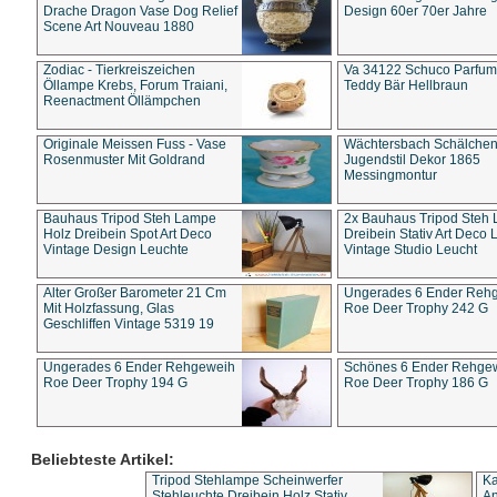
Drache Dragon Vase Dog Relief
Design 60er 70er Jahre
Scene Art Nouveau 1880
Zodiac - Tierkreiszeichen
Va 34122 Schuco Parfum 
Öllampe Krebs, Forum Traiani,
Teddy Bär Hellbraun
Reenactment Öllämpchen
Originale Meissen Fuss - Vase
Wächtersbach Schälche
Rosenmuster Mit Goldrand
Jugendstil Dekor 1865
Messingmontur
Bauhaus Tripod Steh Lampe
2x Bauhaus Tripod Steh
Holz Dreibein Spot Art Deco
Dreibein Stativ Art Deco L
Vintage Design Leuchte
Vintage Studio Leucht
Alter Großer Barometer 21 Cm
Ungerades 6 Ender Reh
Mit Holzfassung, Glas
Roe Deer Trophy 242 G
Geschliffen Vintage 5319 19
Ungerades 6 Ender Rehgeweih
Schönes 6 Ender Rehge
Roe Deer Trophy 194 G
Roe Deer Trophy 186 G
Beliebteste Artikel:
Tripod Stehlampe Scheinwerfer
Ka
Stehleuchte Dreibein Holz Stativ
An