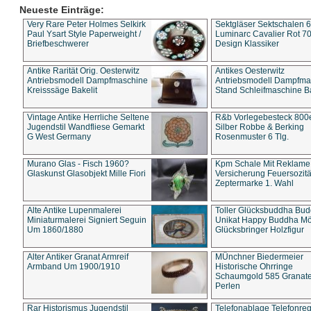
Neueste Einträge:
Very Rare Peter Holmes Selkirk
Sektgläser Sektschalen 
Paul Ysart Style Paperweight /
Luminarc Cavalier Rot 70
Briefbeschwerer
Design Klassiker
Antike Rarität Orig. Oesterwitz
Antikes Oesterwitz
Antriebsmodell Dampfmaschine
Antriebsmodell Dampfma
Kreisssäge Bakelit
Stand Schleifmaschine Ba
Vintage Antike Herrliche Seltene
R&b Vorlegebesteck 800
Jugendstil Wandfliese Gemarkt
Silber Robbe & Berking
G West Germany
Rosenmuster 6 Tlg.
Murano Glas - Fisch 1960?
Kpm Schale Mit Reklame
Glaskunst Glasobjekt Mille Fiori
Versicherung Feuersozitä
Zeptermarke 1. Wahl
Alte Antike Lupenmalerei
Toller Glücksbuddha Bu
Miniaturmalerei Signiert Seguin
Unikat Happy Buddha M
Um 1860/1880
Glücksbringer Holzfigur
Alter Antiker Granat Armreif
MÜnchner Biedermeier
Armband Um 1900/1910
Historische Ohrringe
Schaumgold 585 Granate 
Perlen
Rar Historismus Jugendstil
Telefonablage Telefonreg