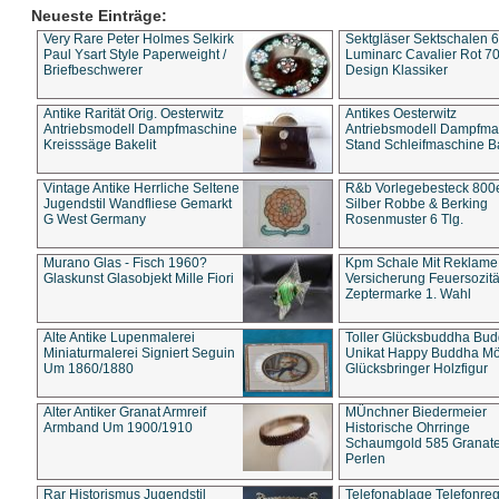
Neueste Einträge:
Very Rare Peter Holmes Selkirk
Sektgläser Sektschalen 
Paul Ysart Style Paperweight /
Luminarc Cavalier Rot 70
Briefbeschwerer
Design Klassiker
Antike Rarität Orig. Oesterwitz
Antikes Oesterwitz
Antriebsmodell Dampfmaschine
Antriebsmodell Dampfma
Kreisssäge Bakelit
Stand Schleifmaschine Ba
Vintage Antike Herrliche Seltene
R&b Vorlegebesteck 800
Jugendstil Wandfliese Gemarkt
Silber Robbe & Berking
G West Germany
Rosenmuster 6 Tlg.
Murano Glas - Fisch 1960?
Kpm Schale Mit Reklame
Glaskunst Glasobjekt Mille Fiori
Versicherung Feuersozitä
Zeptermarke 1. Wahl
Alte Antike Lupenmalerei
Toller Glücksbuddha Bu
Miniaturmalerei Signiert Seguin
Unikat Happy Buddha M
Um 1860/1880
Glücksbringer Holzfigur
Alter Antiker Granat Armreif
MÜnchner Biedermeier
Armband Um 1900/1910
Historische Ohrringe
Schaumgold 585 Granate 
Perlen
Rar Historismus Jugendstil
Telefonablage Telefonreg