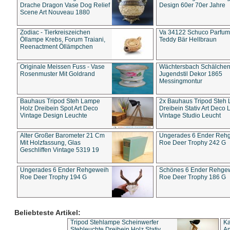
Drache Dragon Vase Dog Relief
Design 60er 70er Jahre
Scene Art Nouveau 1880
Zodiac - Tierkreiszeichen
Va 34122 Schuco Parfum 
Öllampe Krebs, Forum Traiani,
Teddy Bär Hellbraun
Reenactment Öllämpchen
Originale Meissen Fuss - Vase
Wächtersbach Schälche
Rosenmuster Mit Goldrand
Jugendstil Dekor 1865
Messingmontur
Bauhaus Tripod Steh Lampe
2x Bauhaus Tripod Steh
Holz Dreibein Spot Art Deco
Dreibein Stativ Art Deco L
Vintage Design Leuchte
Vintage Studio Leucht
Alter Großer Barometer 21 Cm
Ungerades 6 Ender Reh
Mit Holzfassung, Glas
Roe Deer Trophy 242 G
Geschliffen Vintage 5319 19
Ungerades 6 Ender Rehgeweih
Schönes 6 Ender Rehge
Roe Deer Trophy 194 G
Roe Deer Trophy 186 G
Beliebteste Artikel:
Tripod Stehlampe Scheinwerfer
Ka
Stehleuchte Dreibein Holz Stativ
An