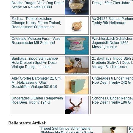
Drache Dragon Vase Dog Relief
Design 60er 70er Jahre
Scene Art Nouveau 1880
Zodiac - Tierkreiszeichen
Va 34122 Schuco Parfum 
Öllampe Krebs, Forum Traiani,
Teddy Bär Hellbraun
Reenactment Öllämpchen
Originale Meissen Fuss - Vase
Wächtersbach Schälche
Rosenmuster Mit Goldrand
Jugendstil Dekor 1865
Messingmontur
Bauhaus Tripod Steh Lampe
2x Bauhaus Tripod Steh
Holz Dreibein Spot Art Deco
Dreibein Stativ Art Deco L
Vintage Design Leuchte
Vintage Studio Leucht
Alter Großer Barometer 21 Cm
Ungerades 6 Ender Reh
Mit Holzfassung, Glas
Roe Deer Trophy 242 G
Geschliffen Vintage 5319 19
Ungerades 6 Ender Rehgeweih
Schönes 6 Ender Rehge
Roe Deer Trophy 194 G
Roe Deer Trophy 186 G
Beliebteste Artikel:
Tripod Stehlampe Scheinwerfer
Ka
Stehleuchte Dreibein Holz Stativ
An