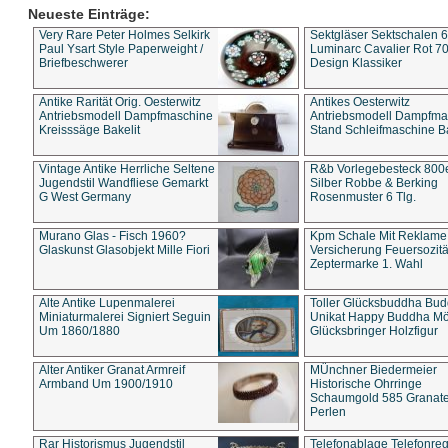
Neueste Einträge:
Very Rare Peter Holmes Selkirk
Sektgläser Sektschalen 
Paul Ysart Style Paperweight /
Luminarc Cavalier Rot 70
Briefbeschwerer
Design Klassiker
Antike Rarität Orig. Oesterwitz
Antikes Oesterwitz
Antriebsmodell Dampfmaschine
Antriebsmodell Dampfma
Kreisssäge Bakelit
Stand Schleifmaschine Ba
Vintage Antike Herrliche Seltene
R&b Vorlegebesteck 800
Jugendstil Wandfliese Gemarkt
Silber Robbe & Berking
G West Germany
Rosenmuster 6 Tlg.
Murano Glas - Fisch 1960?
Kpm Schale Mit Reklame
Glaskunst Glasobjekt Mille Fiori
Versicherung Feuersozitä
Zeptermarke 1. Wahl
Alte Antike Lupenmalerei
Toller Glücksbuddha Bu
Miniaturmalerei Signiert Seguin
Unikat Happy Buddha M
Um 1860/1880
Glücksbringer Holzfigur
Alter Antiker Granat Armreif
MÜnchner Biedermeier
Armband Um 1900/1910
Historische Ohrringe
Schaumgold 585 Granate 
Perlen
Rar Historismus Jugendstil
Telefonablage Telefonreg