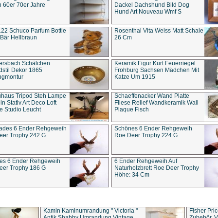
 60er 70er Jahre
Dackel Dachshund Bild Dog
Hund Art Nouveau Wmf S
22 Schuco Parfum Bottle
Rosenthal Vita Weiss Matt Schale
Bär Hellbraun
26 Cm
ersbach Schälchen
Keramik Figur Kurt Feuerriegel
stil Dekor 1865
Frohburg Sachsen Mädchen Mit
ngmontur
Katze Um 1915
uhaus Tripod Steh Lampe
Schaeffenacker Wand Platte
in Stativ Art Deco Loft
Fliese Relief Wandkeramik Wall
e Studio Leucht
Plaque Fisch
ades 6 Ender Rehgeweih
Schönes 6 Ender Rehgeweih
eer Trophy 242 G
Roe Deer Trophy 224 G
es 6 Ender Rehgeweih
6 Ender Rehgeweih Auf
eer Trophy 186 G
Naturholzbrett Roe Deer Trophy
Höhe: 34 Cm
Kamin Kaminumrandung " Victoria "
Fisher Pri
Antik Shabby Umrandung Vintage
Zubehör, V