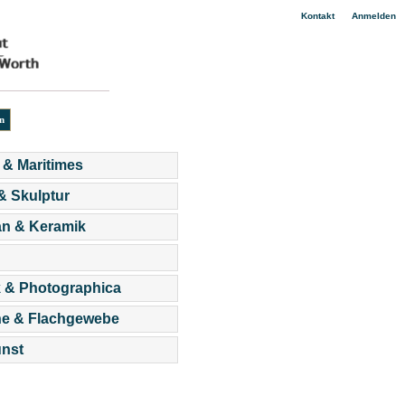
|
Kontakt
Anmelden
 & Maritimes
 & Skulptur
an & Keramik
 & Photographica
he & Flachgewebe
nst