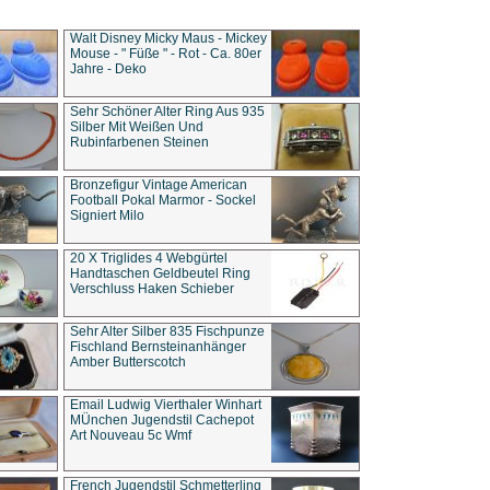
Walt Disney Micky Maus - Mickey
Mouse - " Füße " - Rot - Ca. 80er
Jahre - Deko
Sehr Schöner Alter Ring Aus 935
Silber Mit Weißen Und
Rubinfarbenen Steinen
Bronzefigur Vintage American
Football Pokal Marmor - Sockel
Signiert Milo
20 X Triglides 4 Webgürtel
Handtaschen Geldbeutel Ring
Verschluss Haken Schieber
Sehr Alter Silber 835 Fischpunze
Fischland Bernsteinanhänger
Amber Butterscotch
Email Ludwig Vierthaler Winhart
MÜnchen Jugendstil Cachepot
Art Nouveau 5c Wmf
French Jugendstil Schmetterling