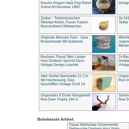
Drache Dragon Vase Dog Relief
Design
Scene Art Nouveau 1880
Zodiac - Tierkreiszeichen
Va 341
Öllampe Krebs, Forum Traiani,
Teddy 
Reenactment Öllämpchen
Originale Meissen Fuss - Vase
Wächt
Rosenmuster Mit Goldrand
Jugend
Messi
Bauhaus Tripod Steh Lampe
2x Ba
Holz Dreibein Spot Art Deco
Dreibe
Vintage Design Leuchte
Vintag
Alter Großer Barometer 21 Cm
Unger
Mit Holzfassung, Glas
Roe D
Geschliffen Vintage 5319 19
Ungerades 6 Ender Rehgeweih
Schön
Roe Deer Trophy 194 G
Roe D
Beliebteste Artikel:
Tripod Stehlampe Scheinwerfer
Stehleuchte Dreibein Holz Stativ