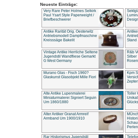
Neueste Einträge:
Very Rare Peter Holmes Selkirk
Sektgl
Paul Ysart Style Paperweight /
Lumina
Briefbeschwerer
Design
Antike Rarität Orig. Oesterwitz
Antike
Antriebsmodell Dampfmaschine
Antri
Kreisssäge Bakelit
Stand 
Vintage Antike Herrliche Seltene
R&b Vo
Jugendstil Wandfliese Gemarkt
Silber
G West Germany
Rosenm
Murano Glas - Fisch 1960?
Kpm S
Glaskunst Glasobjekt Mille Fiori
Versic
Zepter
Alte Antike Lupenmalerei
Toller
Miniaturmalerei Signiert Seguin
Unika
Um 1860/1880
Glücks
Alter Antiker Granat Armreif
MÜnch
Armband Um 1900/1910
Histor
Schaum
Perlen
Rar Historismus Jugendstil
Telefo