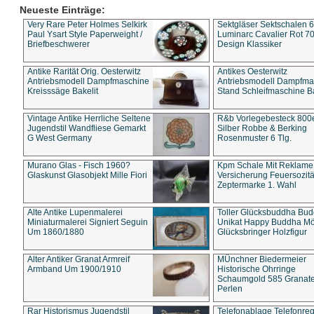
Neueste Einträge:
Very Rare Peter Holmes Selkirk
Sektgläser Sektschalen 
Paul Ysart Style Paperweight /
Luminarc Cavalier Rot 70
Briefbeschwerer
Design Klassiker
Antike Rarität Orig. Oesterwitz
Antikes Oesterwitz
Antriebsmodell Dampfmaschine
Antriebsmodell Dampfma
Kreisssäge Bakelit
Stand Schleifmaschine Ba
Vintage Antike Herrliche Seltene
R&b Vorlegebesteck 800
Jugendstil Wandfliese Gemarkt
Silber Robbe & Berking
G West Germany
Rosenmuster 6 Tlg.
Murano Glas - Fisch 1960?
Kpm Schale Mit Reklame
Glaskunst Glasobjekt Mille Fiori
Versicherung Feuersozitä
Zeptermarke 1. Wahl
Alte Antike Lupenmalerei
Toller Glücksbuddha Bu
Miniaturmalerei Signiert Seguin
Unikat Happy Buddha M
Um 1860/1880
Glücksbringer Holzfigur
Alter Antiker Granat Armreif
MÜnchner Biedermeier
Armband Um 1900/1910
Historische Ohrringe
Schaumgold 585 Granate 
Perlen
Rar Historismus Jugendstil
Telefonablage Telefonreg