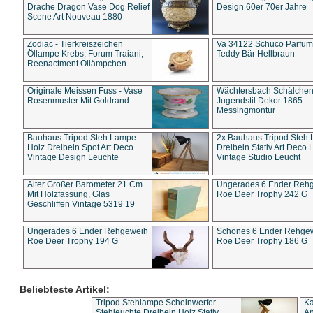
Drache Dragon Vase Dog Relief
Design 60er 70er Jahre
Scene Art Nouveau 1880
Zodiac - Tierkreiszeichen
Va 34122 Schuco Parfum 
Öllampe Krebs, Forum Traiani,
Teddy Bär Hellbraun
Reenactment Öllämpchen
Originale Meissen Fuss - Vase
Wächtersbach Schälche
Rosenmuster Mit Goldrand
Jugendstil Dekor 1865
Messingmontur
Bauhaus Tripod Steh Lampe
2x Bauhaus Tripod Steh
Holz Dreibein Spot Art Deco
Dreibein Stativ Art Deco L
Vintage Design Leuchte
Vintage Studio Leucht
Alter Großer Barometer 21 Cm
Ungerades 6 Ender Reh
Mit Holzfassung, Glas
Roe Deer Trophy 242 G
Geschliffen Vintage 5319 19
Ungerades 6 Ender Rehgeweih
Schönes 6 Ender Rehge
Roe Deer Trophy 194 G
Roe Deer Trophy 186 G
Beliebteste Artikel:
Tripod Stehlampe Scheinwerfer
Ka
Stehleuchte Dreibein Holz Stativ
An