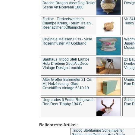
Drache Dragon Vase Dog Relief
Design
Scene Art Nouveau 1880
Zodiac - Tierkreiszeichen
Va 341
Öllampe Krebs, Forum Traiani,
Teddy 
Reenactment Öllämpchen
Originale Meissen Fuss - Vase
Wächt
Rosenmuster Mit Goldrand
Jugend
Messi
Bauhaus Tripod Steh Lampe
2x Ba
Holz Dreibein Spot Art Deco
Dreibe
Vintage Design Leuchte
Vintag
Alter Großer Barometer 21 Cm
Unger
Mit Holzfassung, Glas
Roe D
Geschliffen Vintage 5319 19
Ungerades 6 Ender Rehgeweih
Schön
Roe Deer Trophy 194 G
Roe D
Beliebteste Artikel:
Tripod Stehlampe Scheinwerfer
Stehleuchte Dreibein Holz Stativ