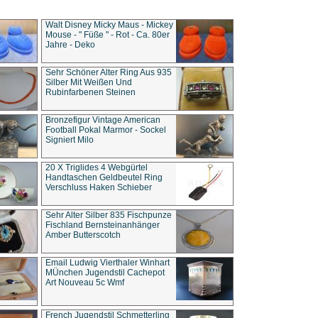
Walt Disney Micky Maus - Mickey
Mouse - " Füße " - Rot - Ca. 80er
Jahre - Deko
Sehr Schöner Alter Ring Aus 935
Silber Mit Weißen Und
Rubinfarbenen Steinen
Bronzefigur Vintage American
Football Pokal Marmor - Sockel
Signiert Milo
20 X Triglides 4 Webgürtel
Handtaschen Geldbeutel Ring
Verschluss Haken Schieber
Sehr Alter Silber 835 Fischpunze
Fischland Bernsteinanhänger
Amber Butterscotch
Email Ludwig Vierthaler Winhart
MÜnchen Jugendstil Cachepot
Art Nouveau 5c Wmf
French Jugendstil Schmetterling