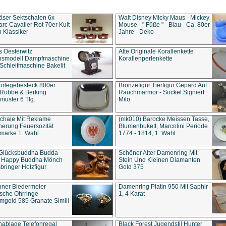
äser Sektschalen 6x
Walt Disney Micky Maus - Mickey
rc Cavalier Rot 70er Kult
Mouse - " Füße " - Blau - Ca. 80er
 Klassiker
Jahre - Deko
s Oesterwitz
Alte Originale Korallenkette
ebsmodell Dampfmaschine
Korallenperlenkette
Schleifmaschine Bakelit
rlegebesteck 800er
Bronzefigur Tierfigur Gepard Auf
 Robbe & Berking
Rauchmarmor - Sockel Signiert
uster 6 Tlg.
Milo
chale Mit Reklame
(mk010) Barocke Meissen Tasse,
herung Feuersozität
Blumenbukett, Marcolini Periode
marke 1. Wahl
1774 - 1814, 1. Wahl
 Glücksbuddha Budda
Schöner Alter Damenring Mit
t Happy Buddha Mönch
Stein Und Kleinen Diamanten
bringer Holzfigur
Gold 375
ner Biedermeier
Damenring Platin 950 Mit Saphir
ische Ohrringe
1, 4 Karat
gold 585 Granate Simili
nablage Telefonregal
Black Forest Jugendstil Hunter