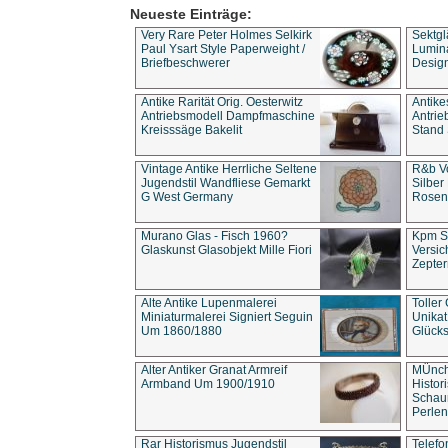
Neueste Einträge:
Very Rare Peter Holmes Selkirk
Sektgl
Paul Ysart Style Paperweight /
Lumina
Briefbeschwerer
Design
Antike Rarität Orig. Oesterwitz
Antike
Antriebsmodell Dampfmaschine
Antri
Kreisssäge Bakelit
Stand 
Vintage Antike Herrliche Seltene
R&b Vo
Jugendstil Wandfliese Gemarkt
Silber
G West Germany
Rosenm
Murano Glas - Fisch 1960?
Kpm S
Glaskunst Glasobjekt Mille Fiori
Versic
Zepter
Alte Antike Lupenmalerei
Toller
Miniaturmalerei Signiert Seguin
Unika
Um 1860/1880
Glücks
Alter Antiker Granat Armreif
MÜnch
Armband Um 1900/1910
Histor
Schaum
Perlen
Rar Historismus Jugendstil
Telefo