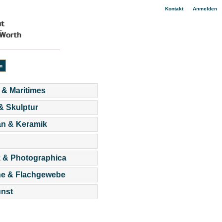
|
Kontakt
Anmelden
 & Maritimes
 & Skulptur
an & Keramik
 & Photographica
he & Flachgewebe
nst