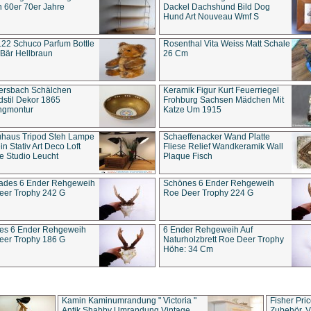
 60er 70er Jahre
Dackel Dachshund Bild Dog
Hund Art Nouveau Wmf S
22 Schuco Parfum Bottle
Rosenthal Vita Weiss Matt Schale
Bär Hellbraun
26 Cm
ersbach Schälchen
Keramik Figur Kurt Feuerriegel
stil Dekor 1865
Frohburg Sachsen Mädchen Mit
ngmontur
Katze Um 1915
uhaus Tripod Steh Lampe
Schaeffenacker Wand Platte
in Stativ Art Deco Loft
Fliese Relief Wandkeramik Wall
e Studio Leucht
Plaque Fisch
ades 6 Ender Rehgeweih
Schönes 6 Ender Rehgeweih
eer Trophy 242 G
Roe Deer Trophy 224 G
es 6 Ender Rehgeweih
6 Ender Rehgeweih Auf
eer Trophy 186 G
Naturholzbrett Roe Deer Trophy
Höhe: 34 Cm
Kamin Kaminumrandung " Victoria "
Fisher Pri
Antik Shabby Umrandung Vintage
Zubehör, V