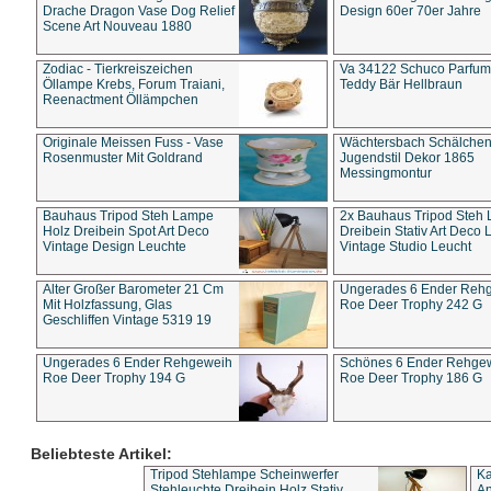
Drache Dragon Vase Dog Relief
Design 60er 70er Jahre
Scene Art Nouveau 1880
Zodiac - Tierkreiszeichen
Va 34122 Schuco Parfum 
Öllampe Krebs, Forum Traiani,
Teddy Bär Hellbraun
Reenactment Öllämpchen
Originale Meissen Fuss - Vase
Wächtersbach Schälche
Rosenmuster Mit Goldrand
Jugendstil Dekor 1865
Messingmontur
Bauhaus Tripod Steh Lampe
2x Bauhaus Tripod Steh
Holz Dreibein Spot Art Deco
Dreibein Stativ Art Deco L
Vintage Design Leuchte
Vintage Studio Leucht
Alter Großer Barometer 21 Cm
Ungerades 6 Ender Reh
Mit Holzfassung, Glas
Roe Deer Trophy 242 G
Geschliffen Vintage 5319 19
Ungerades 6 Ender Rehgeweih
Schönes 6 Ender Rehge
Roe Deer Trophy 194 G
Roe Deer Trophy 186 G
Beliebteste Artikel:
Tripod Stehlampe Scheinwerfer
Ka
Stehleuchte Dreibein Holz Stativ
An