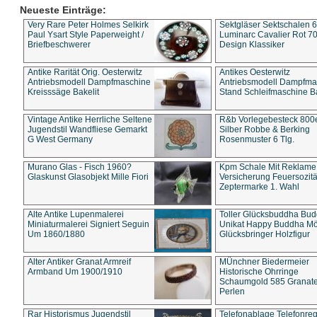
Neueste Einträge:
Very Rare Peter Holmes Selkirk
Sektgläser Sektschalen 
Paul Ysart Style Paperweight /
Luminarc Cavalier Rot 70
Briefbeschwerer
Design Klassiker
Antike Rarität Orig. Oesterwitz
Antikes Oesterwitz
Antriebsmodell Dampfmaschine
Antriebsmodell Dampfma
Kreisssäge Bakelit
Stand Schleifmaschine Ba
Vintage Antike Herrliche Seltene
R&b Vorlegebesteck 800
Jugendstil Wandfliese Gemarkt
Silber Robbe & Berking
G West Germany
Rosenmuster 6 Tlg.
Murano Glas - Fisch 1960?
Kpm Schale Mit Reklame
Glaskunst Glasobjekt Mille Fiori
Versicherung Feuersozitä
Zeptermarke 1. Wahl
Alte Antike Lupenmalerei
Toller Glücksbuddha Bu
Miniaturmalerei Signiert Seguin
Unikat Happy Buddha M
Um 1860/1880
Glücksbringer Holzfigur
Alter Antiker Granat Armreif
MÜnchner Biedermeier
Armband Um 1900/1910
Historische Ohrringe
Schaumgold 585 Granate 
Perlen
Rar Historismus Jugendstil
Telefonablage Telefonreg