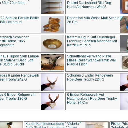
 60er 70er Jahre
Dackel Dachshund Bild Dog
Hund Art Nouveau Wmf S
22 Schuco Parfum Bottle
Rosenthal Vita Weiss Matt Schale
Bär Hellbraun
26 Cm
ersbach Schälchen
Keramik Figur Kurt Feuerriegel
stil Dekor 1865
Frohburg Sachsen Mädchen Mit
ngmontur
Katze Um 1915
uhaus Tripod Steh Lampe
Schaeffenacker Wand Platte
in Stativ Art Deco Loft
Fliese Relief Wandkeramik Wall
e Studio Leucht
Plaque Fisch
ades 6 Ender Rehgeweih
Schönes 6 Ender Rehgeweih
eer Trophy 242 G
Roe Deer Trophy 224 G
es 6 Ender Rehgeweih
6 Ender Rehgeweih Auf
eer Trophy 186 G
Naturholzbrett Roe Deer Trophy
Höhe: 34 Cm
Kamin Kaminumrandung " Victoria "
Fisher Pri
Antik Shabby Umrandung Vintage
Zubehör, V