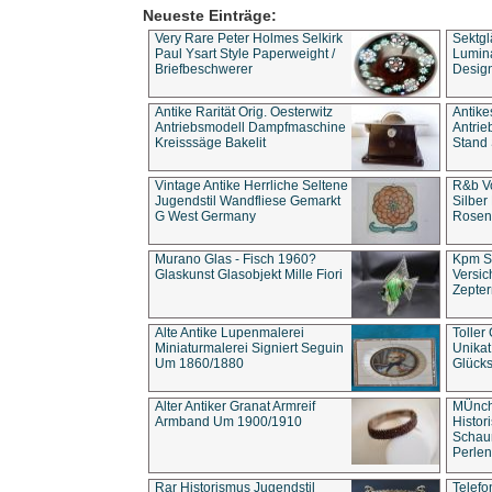
Neueste Einträge:
Very Rare Peter Holmes Selkirk
Sektgl
Paul Ysart Style Paperweight /
Lumina
Briefbeschwerer
Design
Antike Rarität Orig. Oesterwitz
Antike
Antriebsmodell Dampfmaschine
Antri
Kreisssäge Bakelit
Stand 
Vintage Antike Herrliche Seltene
R&b Vo
Jugendstil Wandfliese Gemarkt
Silber
G West Germany
Rosenm
Murano Glas - Fisch 1960?
Kpm S
Glaskunst Glasobjekt Mille Fiori
Versic
Zepter
Alte Antike Lupenmalerei
Toller
Miniaturmalerei Signiert Seguin
Unika
Um 1860/1880
Glücks
Alter Antiker Granat Armreif
MÜnch
Armband Um 1900/1910
Histor
Schaum
Perlen
Rar Historismus Jugendstil
Telefo