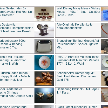
äser Sektschalen 6x
Walt Disney Micky Maus - Mickey
rc Cavalier Rot 70er Kult
Mouse - " Füße " - Blau - Ca. 80er
 Klassiker
Jahre - Deko
s Oesterwitz
Alte Originale Korallenkette
ebsmodell Dampfmaschine
Korallenperlenkette
Schleifmaschine Bakelit
rlegebesteck 800er
Bronzefigur Tierfigur Gepard Auf
 Robbe & Berking
Rauchmarmor - Sockel Signiert
uster 6 Tlg.
Milo
chale Mit Reklame
(mk010) Barocke Meissen Tasse,
herung Feuersozität
Blumenbukett, Marcolini Periode
marke 1. Wahl
1774 - 1814, 1. Wahl
 Glücksbuddha Budda
Schöner Alter Damenring Mit
t Happy Buddha Mönch
Stein Und Kleinen Diamanten
bringer Holzfigur
Gold 375
ner Biedermeier
Damenring Platin 950 Mit Saphir
ische Ohrringe
1, 4 Karat
gold 585 Granate Simili
nablage Telefonregal
Black Forest Jugendstil Hunter