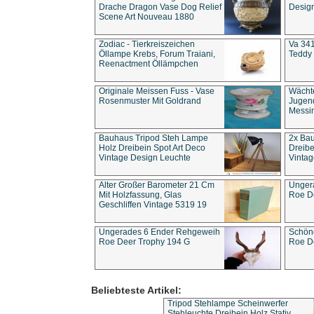
Drache Dragon Vase Dog Relief
Design
Scene Art Nouveau 1880
Zodiac - Tierkreiszeichen
Va 341
Öllampe Krebs, Forum Traiani,
Teddy 
Reenactment Öllämpchen
Originale Meissen Fuss - Vase
Wächt
Rosenmuster Mit Goldrand
Jugend
Messi
Bauhaus Tripod Steh Lampe
2x Ba
Holz Dreibein Spot Art Deco
Dreibe
Vintage Design Leuchte
Vintag
Alter Großer Barometer 21 Cm
Unger
Mit Holzfassung, Glas
Roe D
Geschliffen Vintage 5319 19
Ungerades 6 Ender Rehgeweih
Schön
Roe Deer Trophy 194 G
Roe D
Beliebteste Artikel:
Tripod Stehlampe Scheinwerfer
Stehleuchte Dreibein Holz Stativ