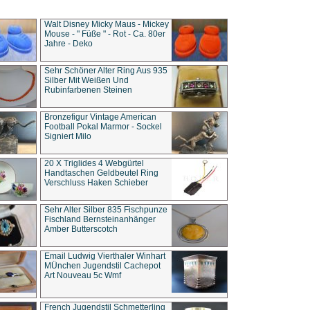
Walt Disney Micky Maus - Mickey
Mouse - " Füße " - Rot - Ca. 80er
Jahre - Deko
Sehr Schöner Alter Ring Aus 935
Silber Mit Weißen Und
Rubinfarbenen Steinen
Bronzefigur Vintage American
Football Pokal Marmor - Sockel
Signiert Milo
20 X Triglides 4 Webgürtel
Handtaschen Geldbeutel Ring
Verschluss Haken Schieber
Sehr Alter Silber 835 Fischpunze
Fischland Bernsteinanhänger
Amber Butterscotch
Email Ludwig Vierthaler Winhart
MÜnchen Jugendstil Cachepot
Art Nouveau 5c Wmf
French Jugendstil Schmetterling