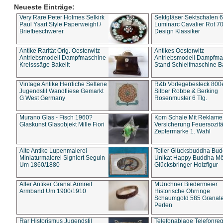
Neueste Einträge:
Very Rare Peter Holmes Selkirk
Sektgläser Sektschalen 
Paul Ysart Style Paperweight /
Luminarc Cavalier Rot 70
Briefbeschwerer
Design Klassiker
Antike Rarität Orig. Oesterwitz
Antikes Oesterwitz
Antriebsmodell Dampfmaschine
Antriebsmodell Dampfma
Kreisssäge Bakelit
Stand Schleifmaschine Ba
Vintage Antike Herrliche Seltene
R&b Vorlegebesteck 800
Jugendstil Wandfliese Gemarkt
Silber Robbe & Berking
G West Germany
Rosenmuster 6 Tlg.
Murano Glas - Fisch 1960?
Kpm Schale Mit Reklame
Glaskunst Glasobjekt Mille Fiori
Versicherung Feuersozitä
Zeptermarke 1. Wahl
Alte Antike Lupenmalerei
Toller Glücksbuddha Bu
Miniaturmalerei Signiert Seguin
Unikat Happy Buddha M
Um 1860/1880
Glücksbringer Holzfigur
Alter Antiker Granat Armreif
MÜnchner Biedermeier
Armband Um 1900/1910
Historische Ohrringe
Schaumgold 585 Granate 
Perlen
Rar Historismus Jugendstil
Telefonablage Telefonreg