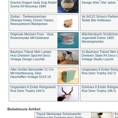
Drache Dragon Vase Dog Relief
Design 60er 70er Jahre
Scene Art Nouveau 1880
Zodiac - Tierkreiszeichen
Va 34122 Schuco Parfum 
Öllampe Krebs, Forum Traiani,
Teddy Bär Hellbraun
Reenactment Öllämpchen
Originale Meissen Fuss - Vase
Wächtersbach Schälche
Rosenmuster Mit Goldrand
Jugendstil Dekor 1865
Messingmontur
Bauhaus Tripod Steh Lampe
2x Bauhaus Tripod Steh
Holz Dreibein Spot Art Deco
Dreibein Stativ Art Deco L
Vintage Design Leuchte
Vintage Studio Leucht
Alter Großer Barometer 21 Cm
Ungerades 6 Ender Reh
Mit Holzfassung, Glas
Roe Deer Trophy 242 G
Geschliffen Vintage 5319 19
Ungerades 6 Ender Rehgeweih
Schönes 6 Ender Rehge
Roe Deer Trophy 194 G
Roe Deer Trophy 186 G
Beliebteste Artikel:
Tripod Stehlampe Scheinwerfer
Ka
Stehleuchte Dreibein Holz Stativ
An