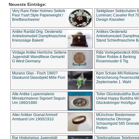
Neueste Einträge:
Very Rare Peter Holmes Selkirk
Sektgläser Sektschalen 
Paul Ysart Style Paperweight /
Luminarc Cavalier Rot 70
Briefbeschwerer
Design Klassiker
Antike Rarität Orig. Oesterwitz
Antikes Oesterwitz
Antriebsmodell Dampfmaschine
Antriebsmodell Dampfma
Kreisssäge Bakelit
Stand Schleifmaschine Ba
Vintage Antike Herrliche Seltene
R&b Vorlegebesteck 800
Jugendstil Wandfliese Gemarkt
Silber Robbe & Berking
G West Germany
Rosenmuster 6 Tlg.
Murano Glas - Fisch 1960?
Kpm Schale Mit Reklame
Glaskunst Glasobjekt Mille Fiori
Versicherung Feuersozitä
Zeptermarke 1. Wahl
Alte Antike Lupenmalerei
Toller Glücksbuddha Bu
Miniaturmalerei Signiert Seguin
Unikat Happy Buddha M
Um 1860/1880
Glücksbringer Holzfigur
Alter Antiker Granat Armreif
MÜnchner Biedermeier
Armband Um 1900/1910
Historische Ohrringe
Schaumgold 585 Granate 
Perlen
Rar Historismus Jugendstil
Telefonablage Telefonreg