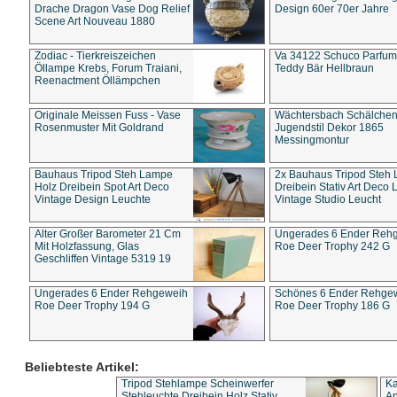
Drache Dragon Vase Dog Relief
Design 60er 70er Jahre
Scene Art Nouveau 1880
Zodiac - Tierkreiszeichen
Va 34122 Schuco Parfum 
Öllampe Krebs, Forum Traiani,
Teddy Bär Hellbraun
Reenactment Öllämpchen
Originale Meissen Fuss - Vase
Wächtersbach Schälche
Rosenmuster Mit Goldrand
Jugendstil Dekor 1865
Messingmontur
Bauhaus Tripod Steh Lampe
2x Bauhaus Tripod Steh
Holz Dreibein Spot Art Deco
Dreibein Stativ Art Deco L
Vintage Design Leuchte
Vintage Studio Leucht
Alter Großer Barometer 21 Cm
Ungerades 6 Ender Reh
Mit Holzfassung, Glas
Roe Deer Trophy 242 G
Geschliffen Vintage 5319 19
Ungerades 6 Ender Rehgeweih
Schönes 6 Ender Rehge
Roe Deer Trophy 194 G
Roe Deer Trophy 186 G
Beliebteste Artikel:
Tripod Stehlampe Scheinwerfer
Ka
Stehleuchte Dreibein Holz Stativ
An