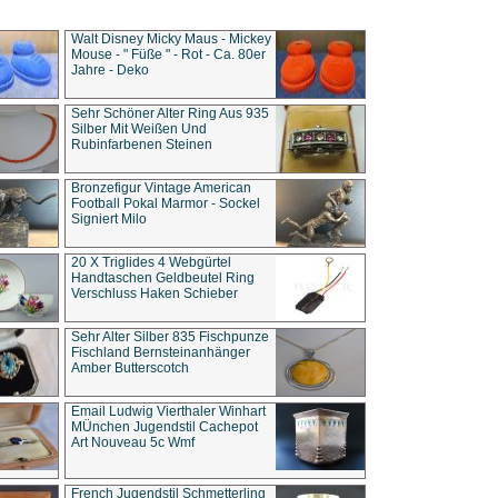
Walt Disney Micky Maus - Mickey
Mouse - " Füße " - Rot - Ca. 80er
Jahre - Deko
Sehr Schöner Alter Ring Aus 935
Silber Mit Weißen Und
Rubinfarbenen Steinen
Bronzefigur Vintage American
Football Pokal Marmor - Sockel
Signiert Milo
20 X Triglides 4 Webgürtel
Handtaschen Geldbeutel Ring
Verschluss Haken Schieber
Sehr Alter Silber 835 Fischpunze
Fischland Bernsteinanhänger
Amber Butterscotch
Email Ludwig Vierthaler Winhart
MÜnchen Jugendstil Cachepot
Art Nouveau 5c Wmf
French Jugendstil Schmetterling