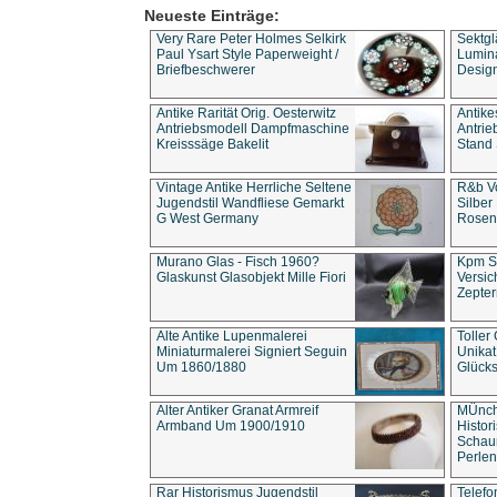
Neueste Einträge:
Very Rare Peter Holmes Selkirk
Sektgl
Paul Ysart Style Paperweight /
Lumina
Briefbeschwerer
Design
Antike Rarität Orig. Oesterwitz
Antike
Antriebsmodell Dampfmaschine
Antri
Kreisssäge Bakelit
Stand 
Vintage Antike Herrliche Seltene
R&b Vo
Jugendstil Wandfliese Gemarkt
Silber
G West Germany
Rosenm
Murano Glas - Fisch 1960?
Kpm S
Glaskunst Glasobjekt Mille Fiori
Versic
Zepter
Alte Antike Lupenmalerei
Toller
Miniaturmalerei Signiert Seguin
Unika
Um 1860/1880
Glücks
Alter Antiker Granat Armreif
MÜnch
Armband Um 1900/1910
Histor
Schaum
Perlen
Rar Historismus Jugendstil
Telefo