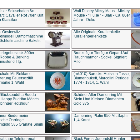
äser Sektschalen 6x
Walt Disney Micky Maus - Mickey
rc Cavalier Rot 70er Kult
Mouse - " Füße " - Blau - Ca. 80er
 Klassiker
Jahre - Deko
s Oesterwitz
Alte Originale Korallenkette
ebsmodell Dampfmaschine
Korallenperlenkette
Schleifmaschine Bakelit
rlegebesteck 800er
Bronzefigur Tierfigur Gepard Auf
 Robbe & Berking
Rauchmarmor - Sockel Signiert
uster 6 Tlg.
Milo
chale Mit Reklame
(mk010) Barocke Meissen Tasse,
herung Feuersozität
Blumenbukett, Marcolini Periode
marke 1. Wahl
1774 - 1814, 1. Wahl
 Glücksbuddha Budda
Schöner Alter Damenring Mit
t Happy Buddha Mönch
Stein Und Kleinen Diamanten
bringer Holzfigur
Gold 375
ner Biedermeier
Damenring Platin 950 Mit Saphir
ische Ohrringe
1, 4 Karat
gold 585 Granate Simili
nablage Telefonregal
Black Forest Jugendstil Hunter