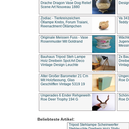
Drache Dragon Vase Dog Relief
Design
Scene Art Nouveau 1880
Zodiac - Tierkreiszeichen
Va 341
Öllampe Krebs, Forum Traiani,
Teddy 
Reenactment Öllämpchen
Originale Meissen Fuss - Vase
Wächt
Rosenmuster Mit Goldrand
Jugend
Messi
Bauhaus Tripod Steh Lampe
2x Ba
Holz Dreibein Spot Art Deco
Dreibe
Vintage Design Leuchte
Vintag
Alter Großer Barometer 21 Cm
Unger
Mit Holzfassung, Glas
Roe D
Geschliffen Vintage 5319 19
Ungerades 6 Ender Rehgeweih
Schön
Roe Deer Trophy 194 G
Roe D
Beliebteste Artikel:
Tripod Stehlampe Scheinwerfer
Stehleuchte Dreibein Holz Stativ