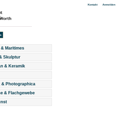
|
Kontakt
Anmelden
 & Maritimes
 & Skulptur
an & Keramik
 & Photographica
he & Flachgewebe
nst