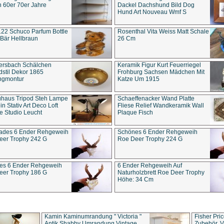
 60er 70er Jahre
Dackel Dachshund Bild Dog
Hund Art Nouveau Wmf S
22 Schuco Parfum Bottle
Rosenthal Vita Weiss Matt Schale
Bär Hellbraun
26 Cm
ersbach Schälchen
Keramik Figur Kurt Feuerriegel
stil Dekor 1865
Frohburg Sachsen Mädchen Mit
ngmontur
Katze Um 1915
uhaus Tripod Steh Lampe
Schaeffenacker Wand Platte
in Stativ Art Deco Loft
Fliese Relief Wandkeramik Wall
e Studio Leucht
Plaque Fisch
ades 6 Ender Rehgeweih
Schönes 6 Ender Rehgeweih
eer Trophy 242 G
Roe Deer Trophy 224 G
es 6 Ender Rehgeweih
6 Ender Rehgeweih Auf
eer Trophy 186 G
Naturholzbrett Roe Deer Trophy
Höhe: 34 Cm
Kamin Kaminumrandung " Victoria "
Fisher Pri
Antik Shabby Umrandung Vintage
Zubehör, V